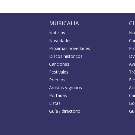
MUSICALIA
C
Noticias
Not
Novedades
Car
Próximas novedades
Pr
Discos históricos
DV
Canciones
Av
Festivales
Trá
Premios
Fe
Artistas y grupos
Act
Portadas
Car
Listas
Bo
Guía / directorio
Guí