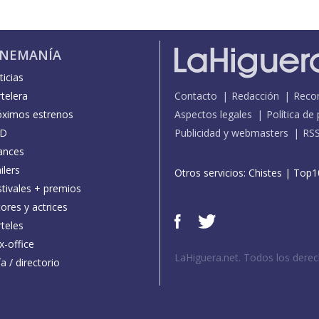
INEMANÍA
icias
telera
Contacto
Redacción
Reco
óximos estrenos
Aspectos legales
Política de
D
Publicidad y webmasters
RS
ances
ilers
Otros servicios:
Chistes
|
Top1
stivales + premios
ores y actrices
teles
x-office
LaHiguera.net. Todos los dere
a / directorio