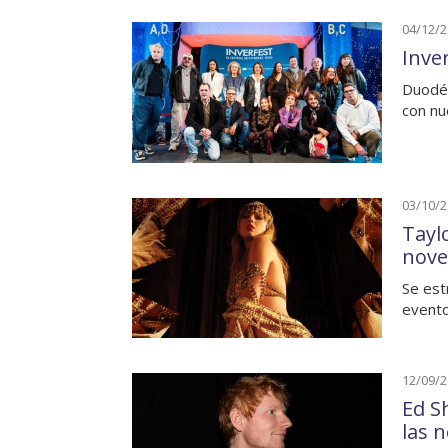
04/12/
Inver
Duodéc
con nu
03/10/
Tayl
nove
Se est
evento
12/09/
Ed S
las 