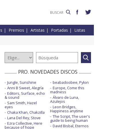
es
Premios
Artistas
Portadas
Listas
PRO. NOVEDADES DISCOS
Jungle, Sunshine
beabadoobee, Pylon
Anni B Sweet, Alegría
Europe, Come this
madness
Editors, Surface, echo
& sound
Álvaro de Luna,
Azulejos
Sam Smith, Hazel
eyes
Leon Bridges,
Happiness anytime
Chaka Khan, Chakzilla
The Script, The user's
Lana Del Rey, Stove
guide to being human
Ezra Collective, Here
David Bisbal, Eternos
because of hope