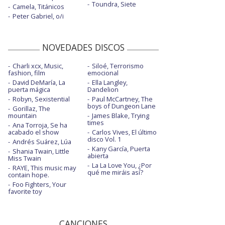
Toundra, Siete
Camela, Titánicos
Peter Gabriel, o/i
NOVEDADES DISCOS
Charli xcx, Music,
Siloé, Terrorismo
fashion, film
emocional
David DeMaría, La
Ella Langley,
puerta mágica
Dandelion
Robyn, Sexistential
Paul McCartney, The
boys of Dungeon Lane
Gorillaz, The
mountain
James Blake, Trying
times
Ana Torroja, Se ha
acabado el show
Carlos Vives, El último
disco Vol. 1
Andrés Suárez, Lúa
Kany García, Puerta
Shania Twain, Little
abierta
Miss Twain
La La Love You, ¿Por
RAYE, This music may
qué me miráis así?
contain hope.
Foo Fighters, Your
favorite toy
CANCIONES