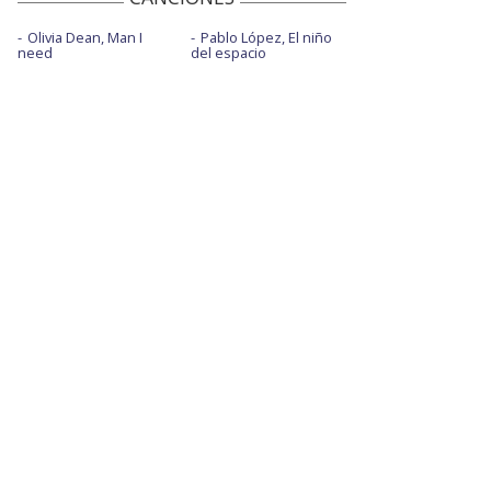
Olivia Dean, Man I
Pablo López, El niño
need
del espacio