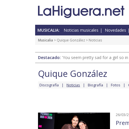
MUSICALIA:
Noticias musicales
Novedades
Musicalia
>
Quique González
> Noticias
Destacado:
'You seem pretty sad for a girl so in
Quique González
Discografía
Noticias
Biografía
Fotos
26/03/
Prem