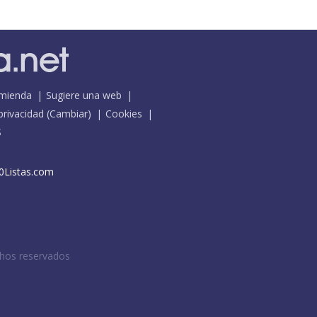
mienda
Sugiere una web
 privacidad
(
Cambiar
)
Cookies
S
0Listas.com
chos reservados