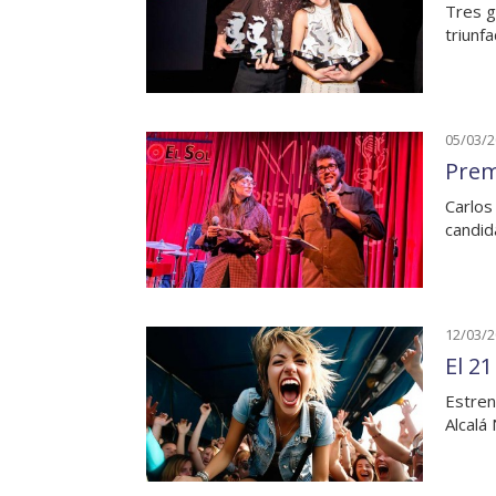
Tres g
triunf
05/03/
Prem
Carlos
candid
12/03/
El 21
Estren
Alcalá