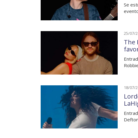
Se est
evento
25/07/
The 
favo
Entrad
Robbie
18/07/
Lord
LaHi
Entrad
Defto