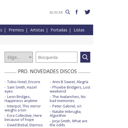
es
Premios
Artistas
Portadas
Listas
PRO. NOVEDADES DISCOS
Tokio Hotel, Encore
Anni B Sweet, Alegría
Sam Smith, Hazel
Phoebe Bridgers, Lost
eyes
weekend
Leon Bridges,
The Avalanches, No
Happiness anytime
bad memories
Interpol, This mirror
Peter Gabriel, o/i
weighs a ton
Natalie Imbruglia,
Ezra Collective, Here
Algorithm
because of hope
Jorja Smith, What are
David Bisbal, Eternos
the odds