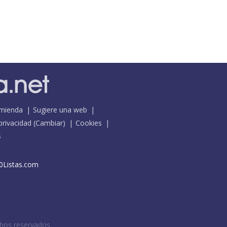
mienda
Sugiere una web
 privacidad
(
Cambiar
)
Cookies
S
0Listas.com
chos reservados