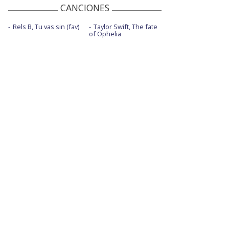
CANCIONES
Rels B, Tu vas sin (fav)
Taylor Swift, The fate
of Ophelia