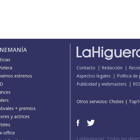
INEMANÍA
icias
telera
Contacto
Redacción
Reco
óximos estrenos
Aspectos legales
Política de
D
Publicidad y webmasters
RS
ances
ilers
Otros servicios:
Chistes
|
Top1
stivales + premios
ores y actrices
teles
x-office
LaHiguera.net. Todos los dere