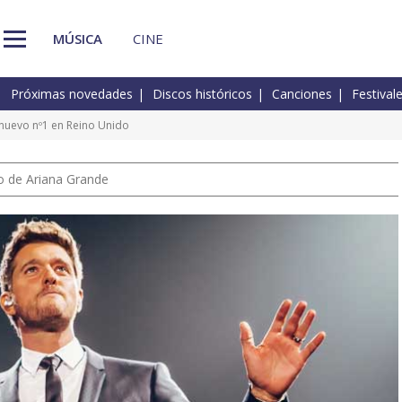
MÚSICA
CINE
Próximas novedades
Discos históricos
Canciones
Festival
 nuevo nº1 en Reino Unido
io de Ariana Grande