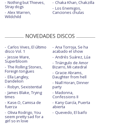
Nothing but Thieves,
Chaka Khan, Chakzilla
Stray dogs
Los Enemigos,
Alex Warren,
Canciones chulas
Wildchild
NOVEDADES DISCOS
Carlos Vives, El último
Ana Torroja, Se ha
disco Vol. 1
acabado el show
Jessie Ware,
Andrés Suárez, Lúa
Superbloom
Triángulo de Amor
The Rolling Stones,
Bizarro, Mi catedral
Foreign tongues
Gracie Abrams,
Ella Langley,
Daughter from hell
Dandelion
Niall Horan, Dinner
Robyn, Sexistential
party
James Blake, Trying
Madonna,
times
Confessions II
Kase.O, Camisa de
Kany García, Puerta
fuerza
abierta
Olivia Rodrigo, You
Quevedo, El baifo
seem pretty sad for a
girl so in love