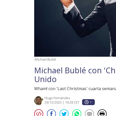
Michael Bublé
Michael Bublé con 'Ch
Unido
Wham! con 'Last Christmas' cuarta semana c
Hugo Fernández
29/12/2023 | 19:28 CET
1'