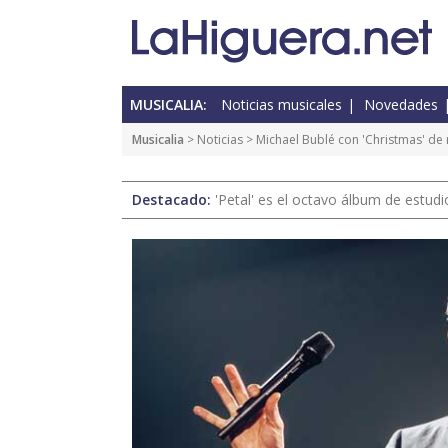
MUSICALIA:
Noticias musicales
Novedades
Musicalia
>
Noticias
> Michael Bublé con 'Christmas' de
Destacado:
'Petal' es el octavo álbum de estud