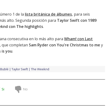
número 1 de la
lista británica de álbumes
, para seis
 más alto. Segunda posición para
Taylor Swift con 1989
knd con The highlights
.
na consecutiva en lo más alto para
Wham! con Last
3, que completan
Sam Ryder con You're Christmas to me
y
 is you
.
 Bublé
Taylor Swift
The Weeknd
Si
No