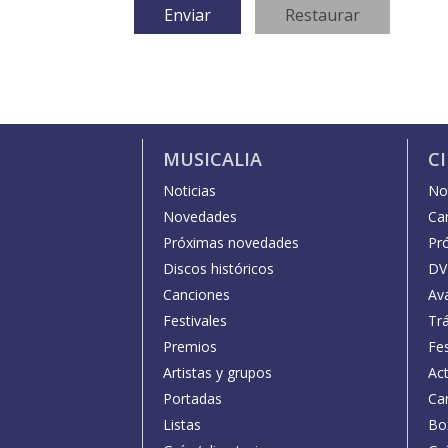
MUSICALIA
C
Noticias
Not
Novedades
Car
Próximas novedades
Pr
Discos históricos
DV
Canciones
Av
Festivales
Trá
Premios
Fe
Artistas y grupos
Act
Portadas
Car
Listas
Bo