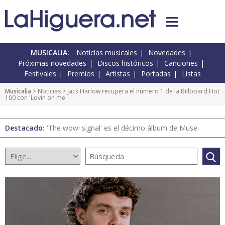
MUSICALIA:
Noticias musicales
Novedades
Próximas novedades
Discos históricos
Canciones
Festivales
Premios
Artistas
Portadas
Listas
Musicalia
>
Noticias
> Jack Harlow recupera el número 1 de la Billboard Hot
100 con 'Lovin on me'
Destacado:
'The wow! signal' es el décimo álbum de Muse