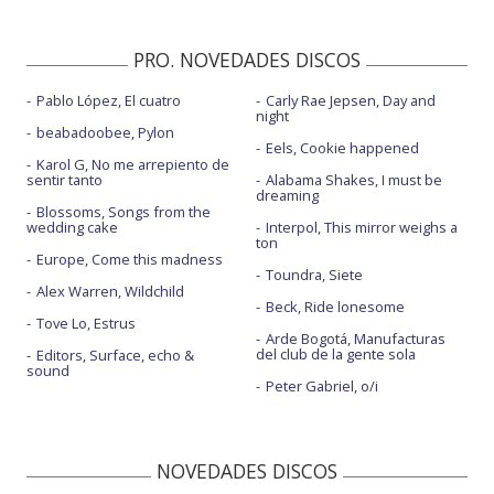
PRO. NOVEDADES DISCOS
Pablo López, El cuatro
Carly Rae Jepsen, Day and
night
beabadoobee, Pylon
Eels, Cookie happened
Karol G, No me arrepiento de
sentir tanto
Alabama Shakes, I must be
dreaming
Blossoms, Songs from the
wedding cake
Interpol, This mirror weighs a
ton
Europe, Come this madness
Toundra, Siete
Alex Warren, Wildchild
Beck, Ride lonesome
Tove Lo, Estrus
Arde Bogotá, Manufacturas
del club de la gente sola
Editors, Surface, echo &
sound
Peter Gabriel, o/i
NOVEDADES DISCOS