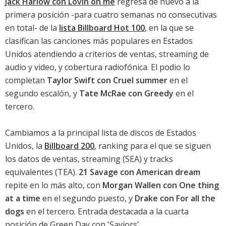
Jack Harlow con Lovin on me
regresa de nuevo a la
primera posición -para cuatro semanas no consecutivas
en total- de la
lista Billboard Hot 100
, en la que se
clasifican las canciones más populares en Estados
Unidos atendiendo a criterios de ventas, streaming de
audio y video, y cobertura radiofónica. El podio lo
completan
Taylor Swift con Cruel summer
en el
segundo escalón, y
Tate McRae con Greedy
en el
tercero.
Cambiamos a la principal lista de discos de Estados
Unidos, la
Billboard 200
, ranking para el que se siguen
los datos de ventas, streaming (SEA) y tracks
equivalentes (TEA).
21 Savage con American dream
repite en lo más alto, con
Morgan Wallen con One thing
at a time
en el segundo puesto, y
Drake con For all the
dogs
en el tercero. Entrada destacada a la cuarta
posición de
Green Day con 'Saviors'
.