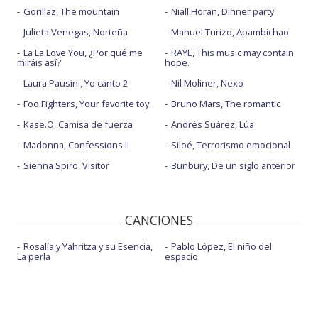
Gorillaz, The mountain
Niall Horan, Dinner party
Julieta Venegas, Norteña
Manuel Turizo, Apambichao
La La Love You, ¿Por qué me
RAYE, This music may contain
miráis así?
hope.
Laura Pausini, Yo canto 2
Nil Moliner, Nexo
Foo Fighters, Your favorite toy
Bruno Mars, The romantic
Kase.O, Camisa de fuerza
Andrés Suárez, Lúa
Madonna, Confessions II
Siloé, Terrorismo emocional
Sienna Spiro, Visitor
Bunbury, De un siglo anterior
CANCIONES
Rosalía y Yahritza y su Esencia,
Pablo López, El niño del
La perla
espacio