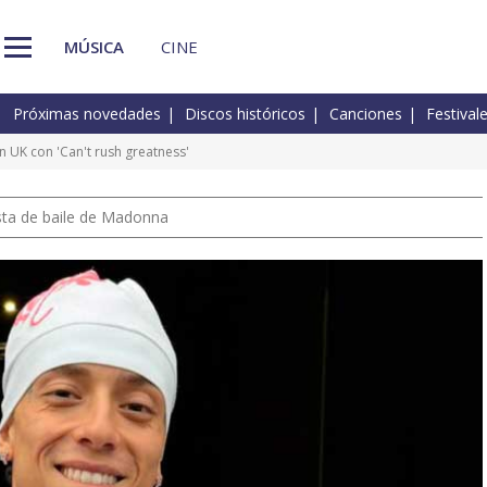
MÚSICA
CINE
Próximas novedades
Discos históricos
Canciones
Festival
 UK con 'Can't rush greatness'
pista de baile de Madonna