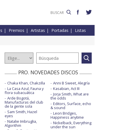
es
Premios
Artistas
Portadas
Listas
PRO. NOVEDADES DISCOS
Chaka Khan, Chakzilla
Anni B Sweet, Alegría
La Casa Azul, Fauna y
Kasabian, Act III
flora subacuática
Jorja Smith, What are
Arde Bogotá,
the odds
Manufacturas del club
Editors, Surface, echo
de la gente sola
& sound
Sam Smith, Hazel
Leon Bridges,
eyes
Happiness anytime
Natalie Imbruglia,
Nickelback, Everything
Algorithm
under the sun