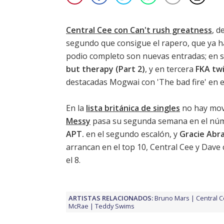
Central Cee con Can't rush greatness
, d
segundo que consigue el rapero, que ya ha
podio completo son nuevas entradas; en 
but therapy (Part 2)
, y en tercera
FKA tw
destacadas
Mogwai con 'The bad fire'
en e
En la
lista británica de singles
no hay movi
Messy
pasa su segunda semana en el núm
APT.
en el segundo escalón, y
Gracie Abr
arrancan en el top 10, Central Cee y Dave
el 8.
ARTISTAS RELACIONADOS:
Bruno Mars
Central 
McRae
Teddy Swims