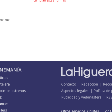
cumplan estas normas
<i> <u>
INEMANÍA
icias
telera
Contacto
Redacción
Reco
óximos estrenos
Aspectos legales
Política de
D
Publicidad y webmasters
RS
ances
ilers
Otros servicios:
Chistes
|
Top1