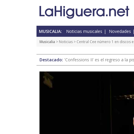
MUSICALIA:
Noticias musicales
Novedades
Musicalia
>
Noticias
> Central Cee número 1 en discos en
Destacado:
'Confessions II' es el regreso a la 