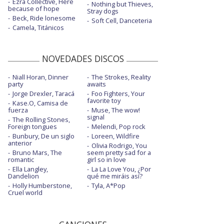
Ezra Collective, Here
Nothing but Thieves,
because of hope
Stray dogs
Beck, Ride lonesome
Soft Cell, Danceteria
Camela, Titánicos
NOVEDADES DISCOS
Niall Horan, Dinner
The Strokes, Reality
party
awaits
Jorge Drexler, Taracá
Foo Fighters, Your
favorite toy
Kase.O, Camisa de
fuerza
Muse, The wow!
signal
The Rolling Stones,
Foreign tongues
Melendi, Pop rock
Bunbury, De un siglo
Loreen, Wildfire
anterior
Olivia Rodrigo, You
Bruno Mars, The
seem pretty sad for a
romantic
girl so in love
Ella Langley,
La La Love You, ¿Por
Dandelion
qué me miráis así?
Holly Humberstone,
Tyla, A*Pop
Cruel world