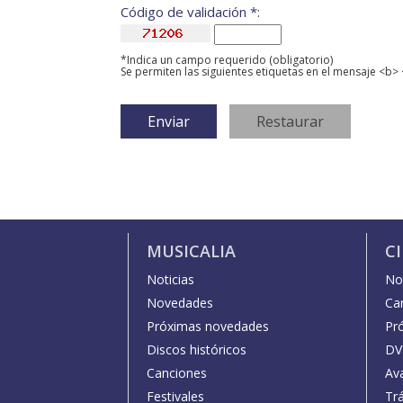
Código de validación *:
*Indica un campo requerido (obligatorio)
Se permiten las siguientes etiquetas en el mensaje <b> 
MUSICALIA
C
Noticias
Not
Novedades
Car
Próximas novedades
Pr
Discos históricos
DV
Canciones
Av
Festivales
Trá