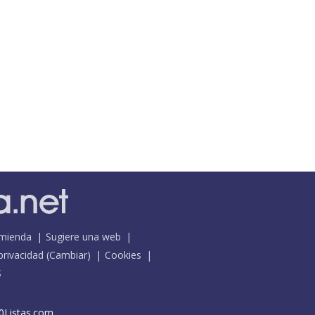
mienda
Sugiere una web
 privacidad
(
Cambiar
)
Cookies
S
0Listas.com