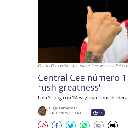
Central Cee celebra su número 1 en discos en Reino U
Central Cee número 1 
rush greatness'
Lola Young con 'Messy' mantiene el liderato
Hugo Fernández
31/01/2025 | 19:48 CET
1'