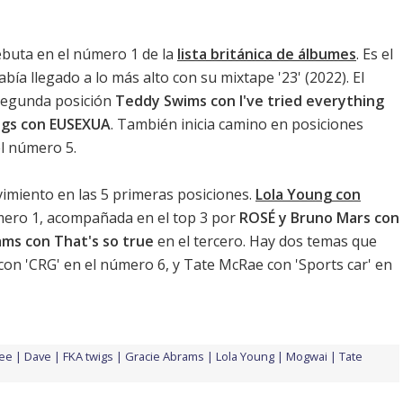
ebuta en el número 1 de la
lista británica de álbumes
. Es el
bía llegado a lo más alto con su mixtape '
23
' (2022). El
segunda posición
Teddy Swims con I've tried everything
igs con EUSEXUA
. También inicia camino en posiciones
l número 5.
miento en las 5 primeras posiciones.
Lola Young con
ero 1, acompañada en el top 3 por
ROSÉ y Bruno Mars con
ams con That's so true
en el tercero. Hay dos temas que
 con 'CRG' en el número 6, y
Tate McRae con 'Sports car'
en
Cee
Dave
FKA twigs
Gracie Abrams
Lola Young
Mogwai
Tate