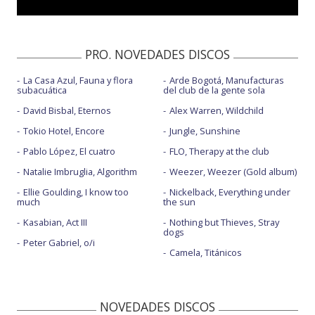
PRO. NOVEDADES DISCOS
La Casa Azul, Fauna y flora
Arde Bogotá, Manufacturas
subacuática
del club de la gente sola
David Bisbal, Eternos
Alex Warren, Wildchild
Tokio Hotel, Encore
Jungle, Sunshine
Pablo López, El cuatro
FLO, Therapy at the club
Natalie Imbruglia, Algorithm
Weezer, Weezer (Gold album)
Ellie Goulding, I know too
Nickelback, Everything under
much
the sun
Kasabian, Act III
Nothing but Thieves, Stray
dogs
Peter Gabriel, o/i
Camela, Titánicos
NOVEDADES DISCOS