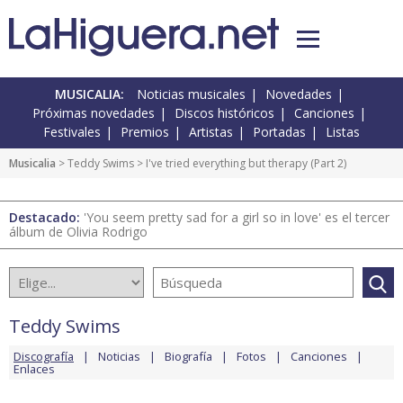
MUSICALIA:
Noticias musicales
Novedades
Próximas novedades
Discos históricos
Canciones
Festivales
Premios
Artistas
Portadas
Listas
Musicalia
>
Teddy Swims
> I've tried everything but therapy (Part 2)
Destacado:
'You seem pretty sad for a girl so in love' es el tercer
álbum de Olivia Rodrigo
Teddy Swims
Discografía
Noticias
Biografía
Fotos
Canciones
Enlaces