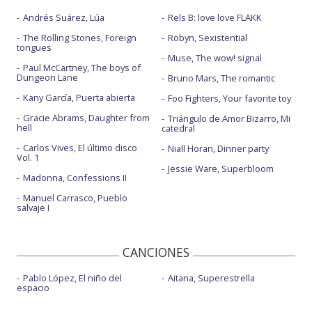
Andrés Suárez, Lúa
Rels B: love love FLAKK
The Rolling Stones, Foreign
Robyn, Sexistential
tongues
Muse, The wow! signal
Paul McCartney, The boys of
Dungeon Lane
Bruno Mars, The romantic
Kany García, Puerta abierta
Foo Fighters, Your favorite toy
Gracie Abrams, Daughter from
Triángulo de Amor Bizarro, Mi
hell
catedral
Carlos Vives, El último disco
Niall Horan, Dinner party
Vol. 1
Jessie Ware, Superbloom
Madonna, Confessions II
Manuel Carrasco, Pueblo
salvaje I
CANCIONES
Pablo López, El niño del
Aitana, Superestrella
espacio