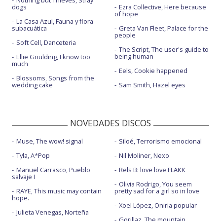
Nothing but Thieves, Stray
dogs
Ezra Collective, Here because
of hope
La Casa Azul, Fauna y flora
subacuática
Greta Van Fleet, Palace for the
people
Soft Cell, Danceteria
The Script, The user's guide to
being human
Ellie Goulding, I know too
much
Eels, Cookie happened
Blossoms, Songs from the
wedding cake
Sam Smith, Hazel eyes
NOVEDADES DISCOS
Muse, The wow! signal
Siloé, Terrorismo emocional
Tyla, A*Pop
Nil Moliner, Nexo
Manuel Carrasco, Pueblo
Rels B: love love FLAKK
salvaje I
Olivia Rodrigo, You seem
RAYE, This music may contain
pretty sad for a girl so in love
hope.
Xoel López, Oniria popular
Julieta Venegas, Norteña
Gorillaz, The mountain