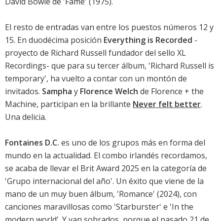
David Bowie de 'Fame' (1975).
El resto de entradas van entre los puestos números 12 y
15. En duodécima posición
Everything is Recorded
-
proyecto de Richard Russell fundador del sello XL
Recordings- que para su tercer álbum, 'Richard Russell is
temporary', ha vuelto a contar con un montón de
invitados.
Sampha
y
Florence Welch
de Florence + the
Machine, participan en la brillante
Never felt better
.
Una delicia.
Fontaines D.C.
es uno de los grupos más en forma del
mundo en la actualidad. El combo irlandés recordamos,
se acaba de llevar el
Brit Award 2025
en la categoría de
'Grupo internacional del año'. Un éxito que viene de la
mano de un muy buen álbum, '
Romance
' (2024), con
canciones maravillosas como '
Starburster
' e '
In the
modern world
'. Y van sobrados, porque el pasado 21 de