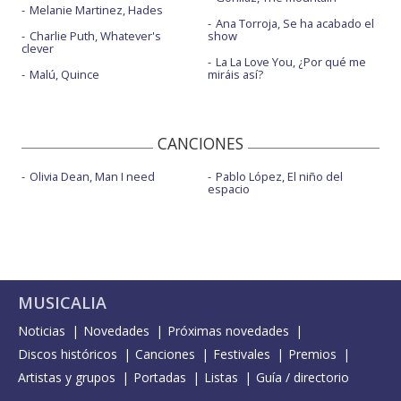
Melanie Martinez, Hades
Ana Torroja, Se ha acabado el
Charlie Puth, Whatever's
show
clever
La La Love You, ¿Por qué me
Malú, Quince
miráis así?
CANCIONES
Olivia Dean, Man I need
Pablo López, El niño del
espacio
MUSICALIA
Noticias
Novedades
Próximas novedades
Discos históricos
Canciones
Festivales
Premios
Artistas y grupos
Portadas
Listas
Guía / directorio