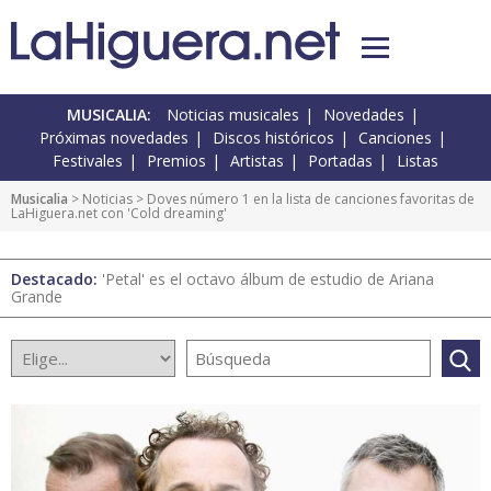
MUSICALIA:
Noticias musicales
Novedades
Próximas novedades
Discos históricos
Canciones
Festivales
Premios
Artistas
Portadas
Listas
Musicalia
>
Noticias
> Doves número 1 en la lista de canciones favoritas de
LaHiguera.net con 'Cold dreaming'
Destacado:
'Petal' es el octavo álbum de estudio de Ariana
Grande