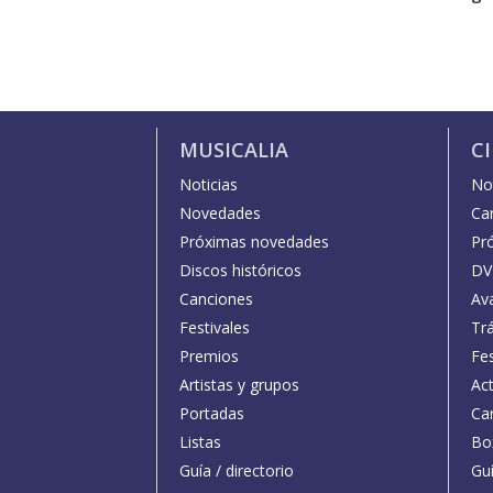
MUSICALIA
C
Noticias
Not
Novedades
Car
Próximas novedades
Pr
Discos históricos
DV
Canciones
Av
Festivales
Trá
Premios
Fe
Artistas y grupos
Act
Portadas
Car
Listas
Bo
Guía / directorio
Guí