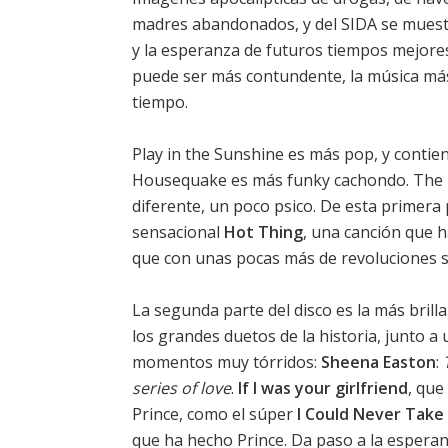
madres abandonados, y del SIDA se muestra
y la esperanza de futuros tiempos mejores. 
puede ser más contundente, la música más
tiempo.
Play in the Sunshine es más pop, y contien
Housequake es más funky cachondo. The B
diferente, un poco psico. De esta primera
sensacional
Hot Thing
, una canción que h
que con unas pocas más de revoluciones s
La segunda parte del disco es la más bril
los grandes duetos de la historia, junto a
momentos muy tórridos:
Sheena Easton
:
series of love
.
If I was your girlfriend
, que
Prince, como el súper
I Could Never Take
que ha hecho Prince. Da paso a la espera