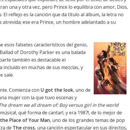
n una y otra vez, pero Prince lo equilibra con amor, Dios,
El reflejo es la canción que da título al álbum, la letra no
 atrevida; ese era Prince, un hombre adelantado a su
e esos falsetes característicos del genio,
allad of Dorothy Parker es una balada
 parte también es destacable el
a incluido en muchas de sus mezclas, y
e sale.
lante. Comienza con
U got the look
, uno de
 una mujer con la que tuvo escenas y
The dream we all dream of: Boy versus girl in the world
 música!, qué forma de cantar!, y era 1987!, de lo mejor de
 the Place of Your Man
, uno de los grandes temas de pop
nza de
The cross
, una canción espectacular en sus directos,