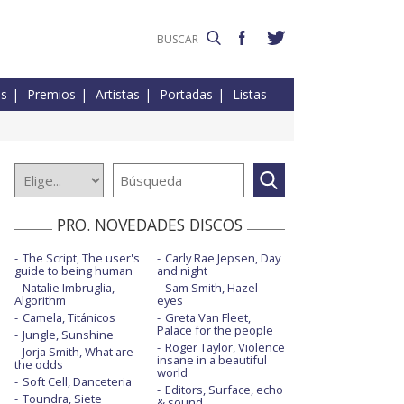
es
Premios
Artistas
Portadas
Listas
PRO. NOVEDADES DISCOS
The Script, The user's
Carly Rae Jepsen, Day
guide to being human
and night
Natalie Imbruglia,
Sam Smith, Hazel
Algorithm
eyes
Camela, Titánicos
Greta Van Fleet,
Palace for the people
Jungle, Sunshine
Roger Taylor, Violence
Jorja Smith, What are
insane in a beautiful
the odds
world
Soft Cell, Danceteria
Editors, Surface, echo
Toundra, Siete
& sound