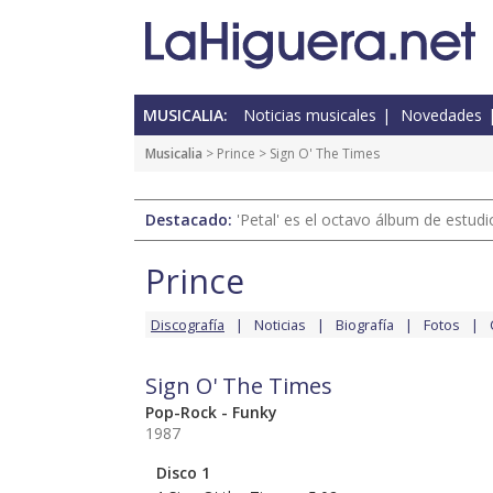
MUSICALIA:
Noticias musicales
Novedades
Musicalia
>
Prince
> Sign O' The Times
Destacado:
'Petal' es el octavo álbum de estud
Prince
Discografía
Noticias
Biografía
Fotos
Sign O' The Times
Pop-Rock - Funky
1987
Disco 1