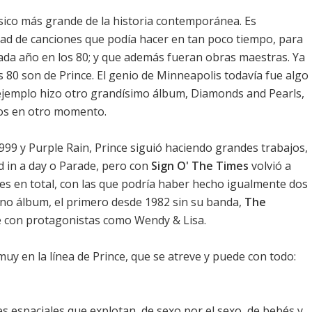
úsico más grande de la historia contemporánea.
Es
dad de canciones que podía hacer en tan poco tiempo, para
ada año en los 80; y que además fueran obras maestras. Ya
s 80 son de Prince. El genio de Minneapolis todavía fue algo
 ejemplo hizo otro grandísimo álbum, Diamonds and Pearls,
os en otro momento.
999 y Purple Rain, Prince siguió haciendo grandes trabajos,
 in a day o Parade, pero con
Sign O' The Times
volvió a
es en total, con las que podría haber hecho igualmente dos
eno álbum, el primero desde 1982 sin su banda,
The
e con protagonistas como Wendy & Lisa.
muy en la línea de Prince, que se atreve y puede con todo:
s espaciales que explotan, de sexo por el sexo, de bebés y