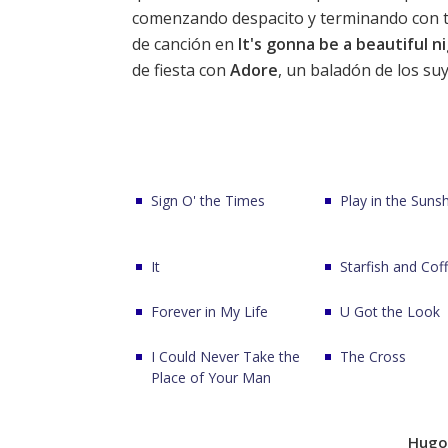
comenzando despacito y terminando con 
de canción en
It's gonna be a beautiful n
de fiesta con
Adore
, un baladón de los su
Sign O' the Times
Play in the Suns
It
Starfish and Cof
Forever in My Life
U Got the Look
I Could Never Take the
The Cross
Place of Your Man
Hugo