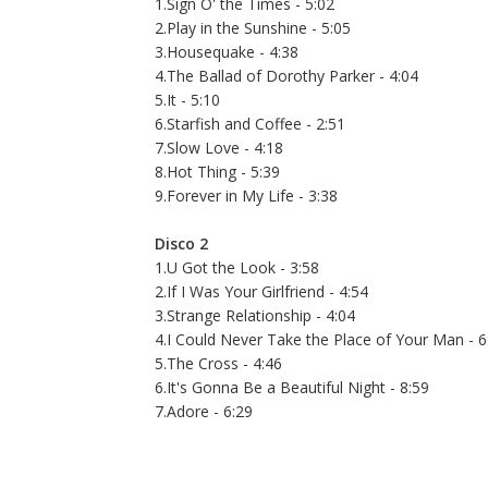
1.Sign O' the Times - 5:02
2.Play in the Sunshine - 5:05
3.Housequake - 4:38
4.The Ballad of Dorothy Parker - 4:04
5.It - 5:10
6.Starfish and Coffee - 2:51
7.Slow Love - 4:18
8.Hot Thing - 5:39
9.Forever in My Life - 3:38
Disco 2
1.U Got the Look - 3:58
2.If I Was Your Girlfriend - 4:54
3.Strange Relationship - 4:04
4.I Could Never Take the Place of Your Man - 6
5.The Cross - 4:46
6.It's Gonna Be a Beautiful Night - 8:59
7.Adore - 6:29