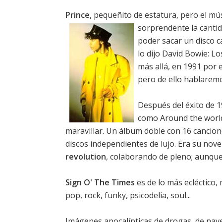
Prince
, pequeñito de estatura, pero el m
sorprendente la canti
poder sacar un disco c
lo dijo David Bowie: Lo
más allá, en 1991 por
pero de ello hablarem
Después del éxito de 1
como Around the world
maravillar. Un álbum doble con 16 cancion
discos independientes de lujo. Era su nov
revolution
, colaborando de pleno; aunqu
Sign O' The Times
es de lo más ecléctico, 
pop, rock, funky, psicodelia, soul...
Imágenes apocalípticas de drogas, de nave