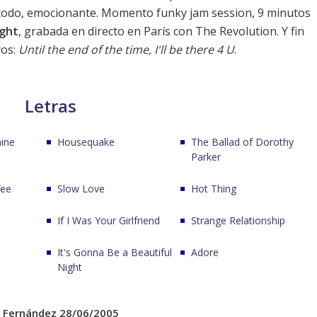
todo, emocionante. Momento funky jam session, 9 minutos
ight
, grabada en directo en París con The Revolution. Y fin
yos:
Until the end of the time, I'll be there 4 U
.
Letras
hine
Housequake
The Ballad of Dorothy
Parker
fee
Slow Love
Hot Thing
If I Was Your Girlfriend
Strange Relationship
It's Gonna Be a Beautiful
Adore
Night
 Fernández 28/06/2005