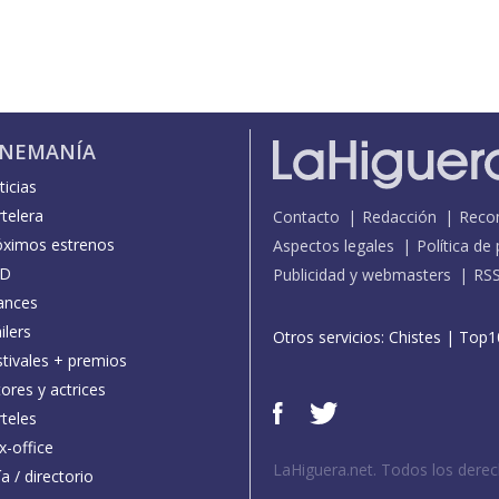
INEMANÍA
icias
telera
Contacto
Redacción
Reco
óximos estrenos
Aspectos legales
Política de
D
Publicidad y webmasters
RS
ances
ilers
Otros servicios:
Chistes
|
Top1
stivales + premios
ores y actrices
teles
x-office
LaHiguera.net. Todos los dere
a / directorio