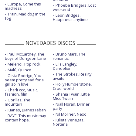
Europe, Come this
Phoebe Bridgers, Lost
madness
weekend
Train, Mad dog in the
Leon Bridges,
fog
Happiness anytime
NOVEDADES DISCOS
Paul McCartney, The
Bruno Mars, The
boys of Dungeon Lane
romantic
Melendi, Pop rock
Ella Langley,
Dandelion
Malú, Quince
The Strokes, Reality
Olivia Rodrigo, You
awaits
seem pretty sad for a
girl so in love
Holly Humberstone,
Cruel world
Charli xcx, Music,
fashion, film
Shania Twain, Little
Miss Twain
Gorillaz, The
mountain
Niall Horan, Dinner
party
Juanes, JuanesTeban
Nil Moliner, Nexo
RAYE, This music may
contain hope.
Julieta Venegas,
Norteña