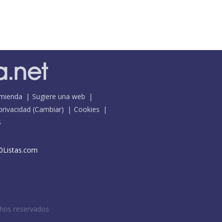
mienda
Sugiere una web
 privacidad
(
Cambiar
)
Cookies
S
0Listas.com
chos reservados