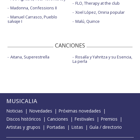
FLO, Therapy at the club
Madonna, Confessions II
Xoel López, Oniria popular
Manuel Carrasco, Pueblo
salvaje I
Malú, Quince
CANCIONES
Aitana, Superestrella
Rosalía y Yahritza y su Esencia,
La perla
MUSICALIA
Noticias
Novedades
Próximas novedades
Discos históricos
Canciones
Festivales
Premios
Artistas y grupos
Portadas
Listas
Guía / directorio