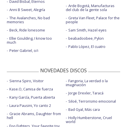
David Bisbal, Eternos
Arde Bogotá, Manufacturas
Anni B Sweet, Alegría
del club de la gente sola
The Avalanches, No bad
Greta Van Fleet, Palace for the
memories
people
Beck, Ride lonesome
Sam Smith, Hazel eyes
Ellie Goulding, I know too
beabadoobee, Pylon
much
Pablo López, El cuatro
Peter Gabriel, o/i
NOVEDADES DISCOS
Sienna Spiro, Visitor
Fangoria, La verdad o la
imaginación
Kase.O, Camisa de fuerza
Jorge Drexler, Taracá
Kany García, Puerta abierta
Siloé, Terrorismo emocional
Laura Pausini, Yo canto 2
Bad Gyal, Más cara
Gracie Abrams, Daughter from
hell
Holly Humberstone, Cruel
world
Foo Fighters, Your favorite toy