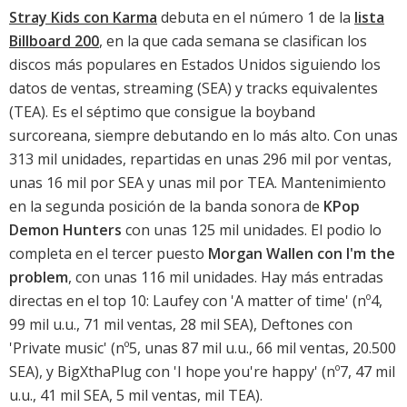
Stray Kids con Karma
debuta en el número 1 de la
lista
Billboard 200
, en la que cada semana se clasifican los
discos más populares en Estados Unidos siguiendo los
datos de ventas, streaming (SEA) y tracks equivalentes
(TEA). Es el séptimo que consigue la boyband
surcoreana, siempre debutando en lo más alto. Con unas
313 mil unidades, repartidas en unas 296 mil por ventas,
unas 16 mil por SEA y unas mil por TEA. Mantenimiento
en la segunda posición de la banda sonora de
KPop
Demon Hunters
con unas 125 mil unidades. El podio lo
completa en el tercer puesto
Morgan Wallen con I'm the
problem
, con unas 116 mil unidades. Hay más entradas
directas en el top 10:
Laufey con 'A matter of time'
(nº4,
99 mil u.u., 71 mil ventas, 28 mil SEA),
Deftones con
'Private music'
(nº5, unas 87 mil u.u., 66 mil ventas, 20.500
SEA), y BigXthaPlug con 'I hope you're happy' (nº7, 47 mil
u.u., 41 mil SEA, 5 mil ventas, mil TEA).