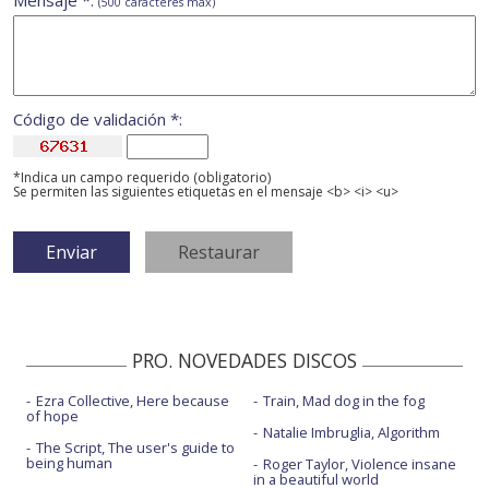
Mensaje *:
(500 caracteres máx)
Código de validación *:
*Indica un campo requerido (obligatorio)
Se permiten las siguientes etiquetas en el mensaje <b> <i> <u>
PRO. NOVEDADES DISCOS
Ezra Collective, Here because
Train, Mad dog in the fog
of hope
Natalie Imbruglia, Algorithm
The Script, The user's guide to
being human
Roger Taylor, Violence insane
in a beautiful world