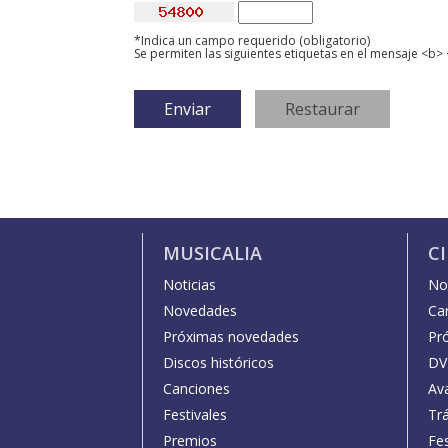
*Indica un campo requerido (obligatorio)
Se permiten las siguientes etiquetas en el mensaje <b> 
MUSICALIA
C
Noticias
Not
Novedades
Car
Próximas novedades
Pr
Discos históricos
DV
Canciones
Av
Festivales
Trá
Premios
Fe