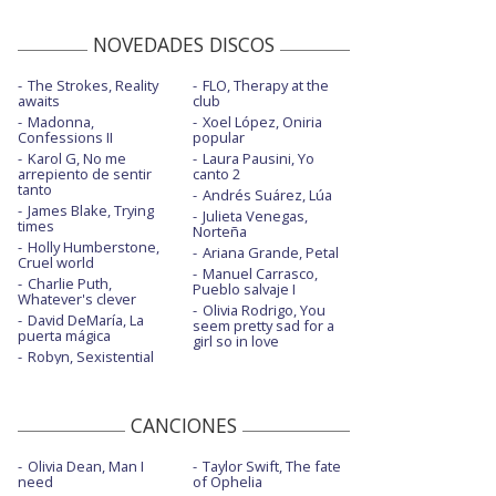
NOVEDADES DISCOS
The Strokes, Reality
FLO, Therapy at the
awaits
club
Madonna,
Xoel López, Oniria
Confessions II
popular
Karol G, No me
Laura Pausini, Yo
arrepiento de sentir
canto 2
tanto
Andrés Suárez, Lúa
James Blake, Trying
Julieta Venegas,
times
Norteña
Holly Humberstone,
Ariana Grande, Petal
Cruel world
Manuel Carrasco,
Charlie Puth,
Pueblo salvaje I
Whatever's clever
Olivia Rodrigo, You
David DeMaría, La
seem pretty sad for a
puerta mágica
girl so in love
Robyn, Sexistential
CANCIONES
Olivia Dean, Man I
Taylor Swift, The fate
need
of Ophelia