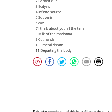
2.Locked club
3.Ecdysis
4.Infinite source
5.Souvenir
6.cXz
7.I think about you all the time
8.Milk of the madonna
9.Cut hands
10.~metal dream
11.Departing the body
Private music
es el décimo álbum de estu