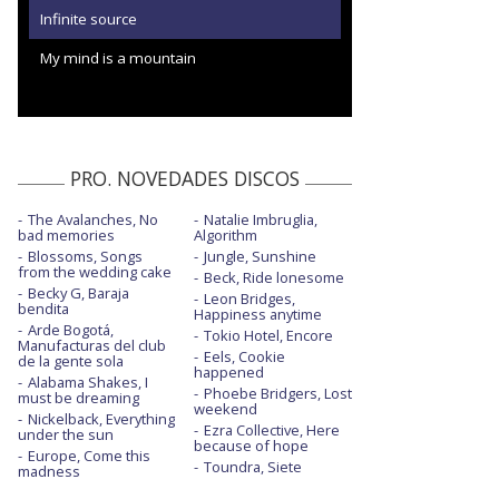
Infinite source
My mind is a mountain
PRO. NOVEDADES DISCOS
The Avalanches, No
Natalie Imbruglia,
bad memories
Algorithm
Blossoms, Songs
Jungle, Sunshine
from the wedding cake
Beck, Ride lonesome
Becky G, Baraja
Leon Bridges,
bendita
Happiness anytime
Arde Bogotá,
Tokio Hotel, Encore
Manufacturas del club
Eels, Cookie
de la gente sola
happened
Alabama Shakes, I
Phoebe Bridgers, Lost
must be dreaming
weekend
Nickelback, Everything
Ezra Collective, Here
under the sun
because of hope
Europe, Come this
Toundra, Siete
madness