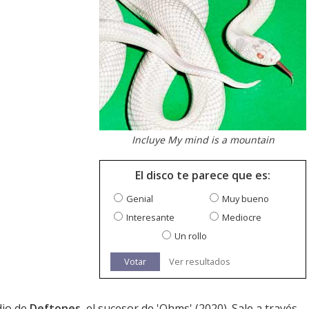
Incluye My mind is a mountain
El disco te parece que es:
Genial
Muy bueno
Interesante
Mediocre
Un rollo
Votar
Ver resultados
dio de
Deftones
, el sucesor de '
Ohms
' (2020). Sale a través