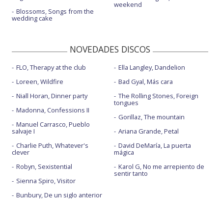
weekend
Blossoms, Songs from the
wedding cake
NOVEDADES DISCOS
FLO, Therapy at the club
Ella Langley, Dandelion
Loreen, Wildfire
Bad Gyal, Más cara
Niall Horan, Dinner party
The Rolling Stones, Foreign
tongues
Madonna, Confessions II
Gorillaz, The mountain
Manuel Carrasco, Pueblo
salvaje I
Ariana Grande, Petal
Charlie Puth, Whatever's
David DeMaría, La puerta
clever
mágica
Robyn, Sexistential
Karol G, No me arrepiento de
sentir tanto
Sienna Spiro, Visitor
Bunbury, De un siglo anterior