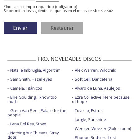
*Indica un campo requerido (obligatorio)
Se permiten las siguientes etiquetas en el mensaje <b> <i> <u>
PRO. NOVEDADES DISCOS
Natalie Imbruglia, Algorithm
Alex Warren, Wildchild
Sam Smith, Hazel eyes
Soft Cell, Danceteria
Camela, Titánicos
Álvaro de Luna, Azulejos
Ellie Goulding, I know too
Ezra Collective, Here because
much
of hope
Greta Van Fleet, Palace for the
Tove Lo, Estrus
people
Jungle, Sunshine
Lana Del Rey, Stove
Weezer, Weezer (Gold album)
Nothing but Thieves, Stray
dogs
Phoebe Bridgers, Lost