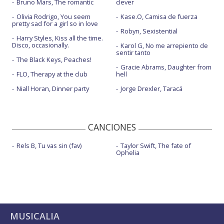
Bruno Mars, The romantic
clever
Olivia Rodrigo, You seem
Kase.O, Camisa de fuerza
pretty sad for a girl so in love
Robyn, Sexistential
Harry Styles, Kiss all the time.
Disco, occasionally.
Karol G, No me arrepiento de
sentir tanto
The Black Keys, Peaches!
Gracie Abrams, Daughter from
FLO, Therapy at the club
hell
Niall Horan, Dinner party
Jorge Drexler, Taracá
CANCIONES
Rels B, Tu vas sin (fav)
Taylor Swift, The fate of
Ophelia
MUSICALIA