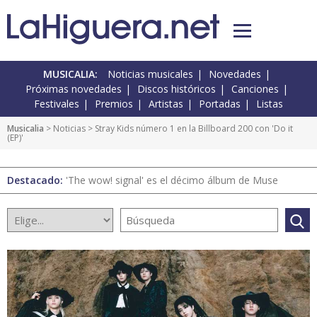
MUSICALIA:
Noticias musicales
Novedades
Próximas novedades
Discos históricos
Canciones
Festivales
Premios
Artistas
Portadas
Listas
Musicalia
>
Noticias
> Stray Kids número 1 en la Billboard 200 con 'Do it
(EP)'
Destacado:
'The wow! signal' es el décimo álbum de Muse