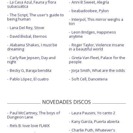
La Casa Azul, Fauna y flora
Anni B Sweet, Alegría
subacuática
beabadoobee, Pylon
The Script, The user's guide to
being human
Interpol, This mirror weighs a
ton
Lana Del Rey, Stove
Leon Bridges, Happiness
David Bisbal, Eternos
anytime
Alabama Shakes, I must be
Roger Taylor, Violence insane
dreaming
in a beautiful world
Carly Rae Jepsen, Day and
Greta Van Fleet, Palace for the
night
people
Becky G, Baraja bendita
Jorja Smith, What are the odds
Pablo López, El cuatro
Soft Cell, Danceteria
NOVEDADES DISCOS
Paul McCartney, The boys of
Laura Pausini, Yo canto 2
Dungeon Lane
Kany García, Puerta abierta
Rels B: love love FLAKK
Charlie Puth, Whatever's