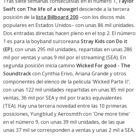
Tras siete semanas consecutivas en el número 1,
Taylor
Swift con The life of a showgirl
desciende a la tercera
posición de la
lista Billboard 200
–con los discos más
populares en Estados Unidos– con unas 86 mil unidades.
Dos entradas directas hacen pleno en el top 2. El número
1 es para la boyband surcoreana
Stray Kids con Do it
(EP)
, con unas 295 mil unidades, repartidas en unas 286
mil por ventas y unas 9 mil por el streaming (SEA). En
segunda posición inicia camino
Wicked For good - The
Soundtrack
con Cynthia Erivo, Ariana Grande y otros
componentes del elenco de la película '
Wicked Parte II
';
con unas 122 mil unidades repartidas en unas 85 mil por
ventas, 36 mil por SEA y mil por tracks equivalentes
(TEA). Hay una tercera novedad entre las 10 primeras
posiciones,
Yungblud y Aerosmith con 'One more time'
en el número 9, con unas 39 mil unidades, de las que
unas 37 mil se corresponden a ventas y unas 2 mil a SEA.