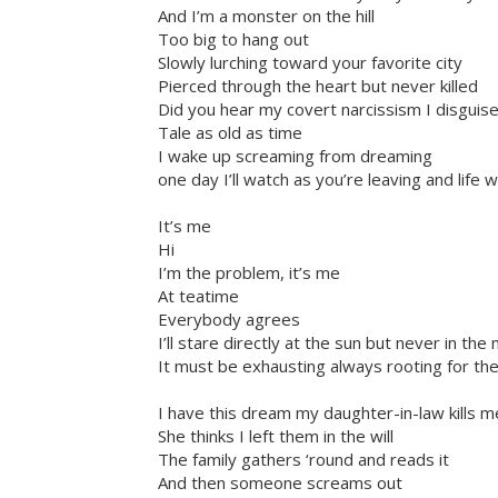
And I’m a monster on the hill
Too big to hang out
Slowly lurching toward your favorite city
Pierced through the heart but never killed
Did you hear my covert narcissism I disguis
Tale as old as time
I wake up screaming from dreaming
one day I’ll watch as you’re leaving and life wi
It’s me
Hi
I’m the problem, it’s me
At teatime
Everybody agrees
I’ll stare directly at the sun but never in the 
It must be exhausting always rooting for the
I have this dream my daughter-in-law kills 
She thinks I left them in the will
The family gathers ‘round and reads it
And then someone screams out