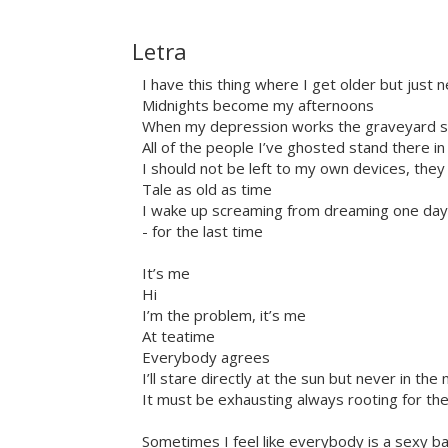
Letra
I have this thing where I get older but just 
Midnights become my afternoons
When my depression works the graveyard sh
All of the people I’ve ghosted stand there i
I should not be left to my own devices, they 
Tale as old as time
I wake up screaming from dreaming one day I
- for the last time
It’s me
Hi
I’m the problem, it’s me
At teatime
Everybody agrees
I’ll stare directly at the sun but never in the 
It must be exhausting always rooting for the
Sometimes I feel like everybody is a sexy b