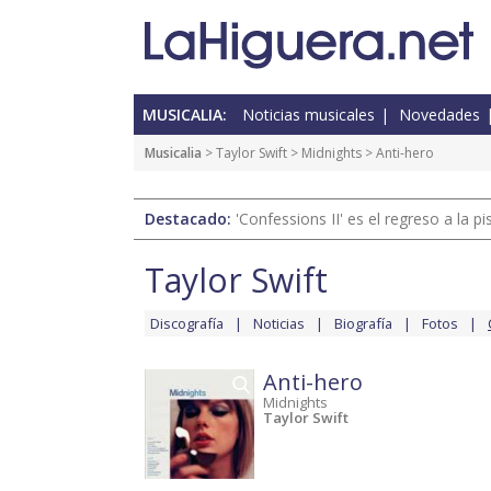
MUSICALIA:
Noticias musicales
Novedades
Musicalia
>
Taylor Swift
>
Midnights
> Anti-hero
Destacado:
'Confessions II' es el regreso a la 
Taylor Swift
Discografía
Noticias
Biografía
Fotos
Anti-hero
Midnights
Taylor Swift