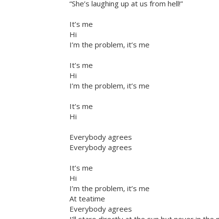
“She’s laughing up at us from hell!”
It’s me
Hi
I’m the problem, it’s me
It’s me
Hi
I’m the problem, it’s me
It’s me
Hi
Everybody agrees
Everybody agrees
It’s me
Hi
I’m the problem, it’s me
At teatime
Everybody agrees