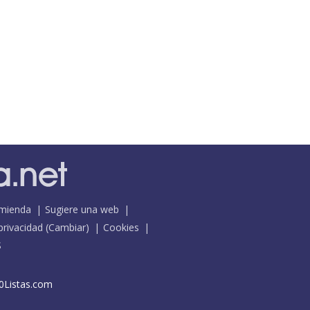
mienda
Sugiere una web
 privacidad
(
Cambiar
)
Cookies
S
0Listas.com