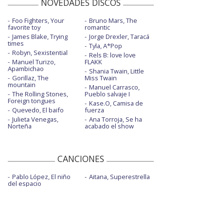
NOVEDADES DISCOS
Foo Fighters, Your
Bruno Mars, The
favorite toy
romantic
James Blake, Trying
Jorge Drexler, Taracá
times
Tyla, A*Pop
Robyn, Sexistential
Rels B: love love
Manuel Turizo,
FLAKK
Apambichao
Shania Twain, Little
Gorillaz, The
Miss Twain
mountain
Manuel Carrasco,
The Rolling Stones,
Pueblo salvaje I
Foreign tongues
Kase.O, Camisa de
Quevedo, El baifo
fuerza
Julieta Venegas,
Ana Torroja, Se ha
Norteña
acabado el show
CANCIONES
Pablo López, El niño
Aitana, Superestrella
del espacio