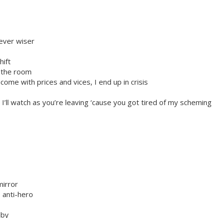
never wiser
ift
n the room
come with prices and vices, I end up in crisis
’ll watch as you’re leaving ‘cause you got tired of my scheming
mirror
 anti-hero
aby