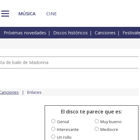
MÚSICA
CINE
Próximas novedades
Discos históricos
Canciones
Festival
pista de baile de Madonna
Canciones
Enlaces
El disco te parece que es:
Genial
Muy bueno
Interesante
Mediocre
Un rollo