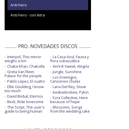
Anti-hero
Anti-hero - con letra
PRO. NOVEDADES DISCOS
Interpol, This mirror
La Casa Azul, Fauna y
weighs a ton
flora subacuática
Chaka Khan, Chakzilla
Anni B Sweet, Alegría
Greta Van Fleet,
Jungle, Sunshine
Palace for the people
Los Enemigos,
Pablo López, El cuatro
Canciones chulas
Ellie Goulding, I know
Lana Del Rey, Stove
too much
beabadoobee, Pylon
David Bisbal, Eternos
Ezra Collective, Here
Beck, Ride lonesome
because of hope
The Script, The user's
Blossoms, Songs
guide to being human
from the wedding cake