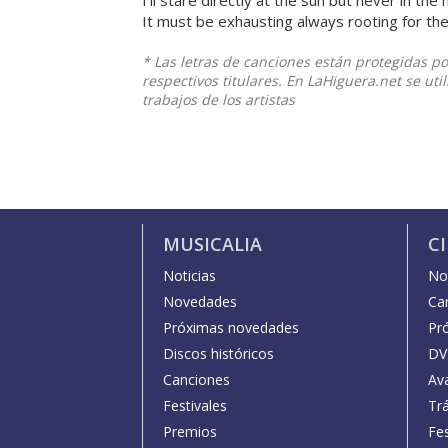
I’ll stare directly at the sun but never in the 
It must be exhausting always rooting for the
* Las letras de canciones están protegidas p
respectivos titulares. En LaHiguera.net se ut
trabajos de los artistas
MUSICALIA
C
Noticias
Not
Novedades
Car
Próximas novedades
Pr
Discos históricos
DV
Canciones
Av
Festivales
Trá
Premios
Fe