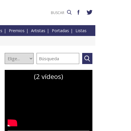
es
Premios
Artistas
Portadas
Listas
(2 vídeos)