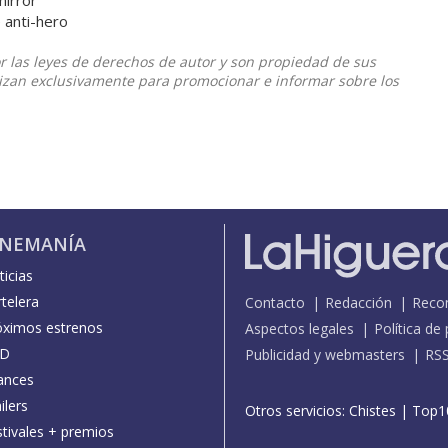
mirror
 anti-hero
or las leyes de derechos de autor y son propiedad de sus
ilizan exclusivamente para promocionar e informar sobre los
INEMANÍA
icias
telera
Contacto
Redacción
Reco
óximos estrenos
Aspectos legales
Política de
D
Publicidad y webmasters
RS
ances
ilers
Otros servicios:
Chistes
|
Top1
stivales + premios