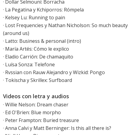
· Dollar Selmouni: Borracha
·
La Pegatina y Kchiporros: Rómpela
·
Kelsey Lu: Running to pain
· Lost Frequencies y Nathan Nicholson: So much beauty
(around us)
·
Latto: Business & personal (intro)
· María Artés: Cómo le explico
· Eladio Carrión: De chamaquito
· Luísa Sonza: Telefone
· Rvssian con Rauw Alejandro y Wizkid: Pongo
· Tokischa y Skrillex: Surfboard
Videos con letra y audios
·
Willie Nelson: Dream chaser
·
Ed O'Brien: Blue morpho
·
Peter Frampton: Buried treasure
·
Anna Calvi y Matt Berninger: Is this all there is?