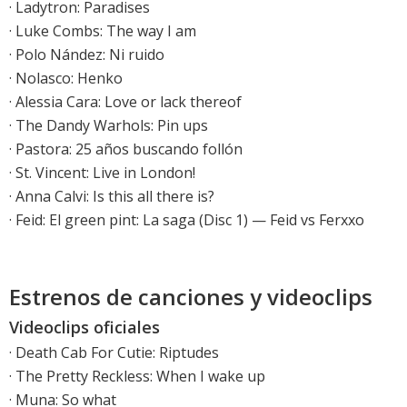
·
Ladytron: Paradises
·
Luke Combs: The way I am
·
Polo Nández: Ni ruido
·
Nolasco: Henko
·
Alessia Cara: Love or lack thereof
·
The Dandy Warhols: Pin ups
·
Pastora: 25 años buscando follón
·
St. Vincent: Live in London!
·
Anna Calvi: Is this all there is?
·
Feid: El green pint: La saga (Disc 1) — Feid vs Ferxxo
Estrenos de canciones y videoclips
Videoclips oficiales
·
Death Cab For Cutie: Riptudes
·
The Pretty Reckless: When I wake up
·
Muna: So what