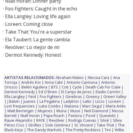
·
Niall Horan: Dinner party
·
Foo Fighters: Caught in the echo
·
Ella Langley: Loving life again
·
Loreen: Coming close
·
Take That: You're a superstar
· Ela Taubert: La gente cambia
·
Revólver: Lo mejor de mí
·
Dermot Kennedy: Honest
ARTISTAS RELACIONADOS:
Abraham Mateo
Alessia Cara
Ana
Torroja
Andrés Koi
Anna Calvi
Antonio Carmona
Antonio
Orozco
Belén Aguilera
BTS
Coti
Cycle
Death Cab For Cutie
Dermot Kennedy
Ed O'Brien
El Canijo de Jerez
Eladio Carrión
Ella Langley
Feid
Foo Fighters
Ginebras
Greeicy
Green Valley
J Balvin
Juanes
La Pegatina
Ladytron
Latto
Lizzo
Loreen
Lost frequencies
Luke Combs
Maluma
Marc Seguí
María Artés
Matt Berninger
Mujeres
Muna
Muse
Neil Diamond
Nessa
Barrett
Niall Horan
Papa Roach
Pastora
Pond
Quevedo
Rauw Alejandro
RAYE
Revólver
Rodrigo Cuevas
Siloé
Sílvia
Pérez Cruz
Skrillex
Sole Giménez
St. Vincent
Take That
The
Black Keys
The Dandy Warhols
The Pretty Reckless
Tini
Willie