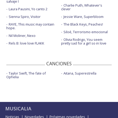
salvaje I
Charlie Puth, Whatever's
Laura Pausini, Yo canto 2
clever
Sienna Spiro, Visitor
Jessie Ware, Superbloom
RAYE, This music may contain
The Black Keys, Peaches!
hope.
Siloé, Terrorismo emocional
Nil Moliner, Nexo
Olivia Rodrigo, You seem
Rels B: love love FLAKK
pretty sad for a girl so in love
CANCIONES
Taylor Swift, The fate of
Aitana, Superestrella
Ophelia
MUSICALIA
Noticias
Novedades
Próximas novedades