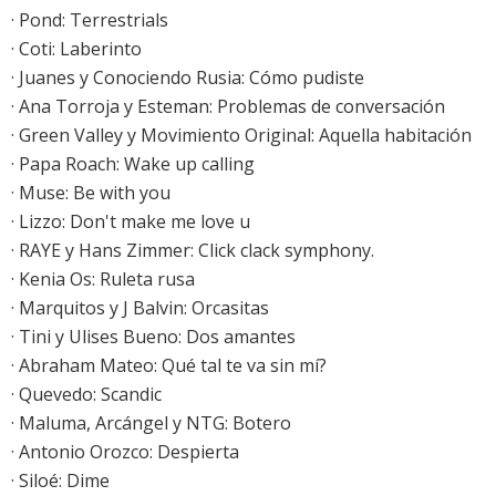
·
Pond: Terrestrials
·
Coti: Laberinto
·
Juanes y Conociendo Rusia: Cómo pudiste
·
Ana Torroja y Esteman: Problemas de conversación
·
Green Valley y Movimiento Original: Aquella habitación
· Papa Roach: Wake up calling
·
Muse: Be with you
·
Lizzo: Don't make me love u
·
RAYE y Hans Zimmer: Click clack symphony.
·
Kenia Os: Ruleta rusa
·
Marquitos y J Balvin: Orcasitas
·
Tini y Ulises Bueno: Dos amantes
·
Abraham Mateo: Qué tal te va sin mí?
·
Quevedo: Scandic
·
Maluma, Arcángel y NTG: Botero
·
Antonio Orozco: Despierta
·
Siloé: Dime