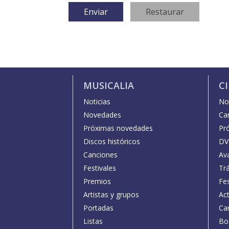
MUSICALIA
C
Noticias
Not
Novedades
Car
Próximas novedades
Pr
Discos históricos
DV
Canciones
Av
Festivales
Trá
Premios
Fe
Artistas y grupos
Act
Portadas
Car
Listas
Bo