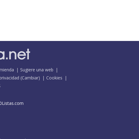
mienda
Sugiere una web
 privacidad
(
Cambiar
)
Cookies
S
0Listas.com