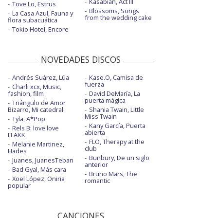
Kasabian, Act III
Tove Lo, Estrus
Blossoms, Songs
La Casa Azul, Fauna y
from the wedding cake
flora subacuática
Tokio Hotel, Encore
NOVEDADES DISCOS
Andrés Suárez, Lúa
Kase.O, Camisa de
fuerza
Charli xcx, Music,
fashion, film
David DeMaría, La
puerta mágica
Triángulo de Amor
Bizarro, Mi catedral
Shania Twain, Little
Miss Twain
Tyla, A*Pop
Kany García, Puerta
Rels B: love love
abierta
FLAKK
FLO, Therapy at the
Melanie Martinez,
club
Hades
Bunbury, De un siglo
Juanes, JuanesTeban
anterior
Bad Gyal, Más cara
Bruno Mars, The
Xoel López, Oniria
romantic
popular
CANCIONES