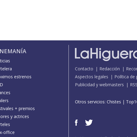
INEMANÍA
icias
telera
Contacto
Redacción
Reco
óximos estrenos
Aspectos legales
Política de
D
Publicidad y webmasters
RS
ances
ilers
Otros servicios:
Chistes
|
Top1
stivales + premios
ores y actrices
teles
x-office