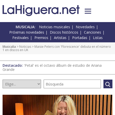
MUSICALIA:
Noticias musicales
Novedades
Próximas novedades
Discos históricos
Canciones
Festivales
Premios
Artistas
Portadas
Listas
Musicalia
>
Noticias
> Maisie Peters con 'Florescence' debuta en el número
1 en discos en UK
Destacado:
'Petal' es el octavo álbum de estudio de Ariana
Grande