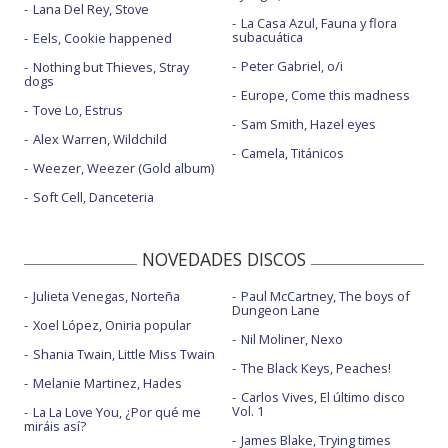
Lana Del Rey, Stove
La Casa Azul, Fauna y flora
subacuática
Eels, Cookie happened
Peter Gabriel, o/i
Nothing but Thieves, Stray
dogs
Europe, Come this madness
Tove Lo, Estrus
Sam Smith, Hazel eyes
Alex Warren, Wildchild
Camela, Titánicos
Weezer, Weezer (Gold album)
Soft Cell, Danceteria
NOVEDADES DISCOS
Julieta Venegas, Norteña
Paul McCartney, The boys of
Dungeon Lane
Xoel López, Oniria popular
Nil Moliner, Nexo
Shania Twain, Little Miss Twain
The Black Keys, Peaches!
Melanie Martinez, Hades
Carlos Vives, El último disco
Vol. 1
La La Love You, ¿Por qué me
miráis así?
James Blake, Trying times