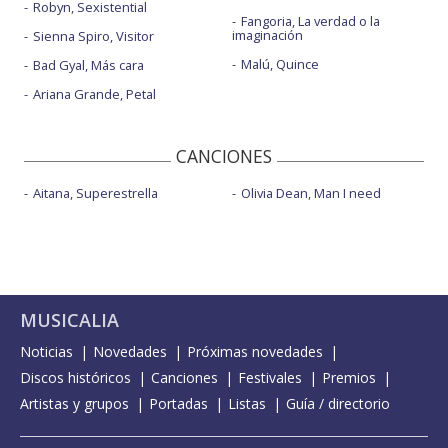
Robyn, Sexistential
Fangoria, La verdad o la
imaginación
Sienna Spiro, Visitor
Malú, Quince
Bad Gyal, Más cara
Ariana Grande, Petal
CANCIONES
Aitana, Superestrella
Olivia Dean, Man I need
MUSICALIA
Noticias
Novedades
Próximas novedades
Discos históricos
Canciones
Festivales
Premios
Artistas y grupos
Portadas
Listas
Guía / directorio