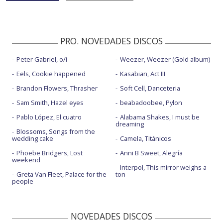
PRO. NOVEDADES DISCOS
Peter Gabriel, o/i
Weezer, Weezer (Gold album)
Eels, Cookie happened
Kasabian, Act III
Brandon Flowers, Thrasher
Soft Cell, Danceteria
Sam Smith, Hazel eyes
beabadoobee, Pylon
Pablo López, El cuatro
Alabama Shakes, I must be
dreaming
Blossoms, Songs from the
wedding cake
Camela, Titánicos
Phoebe Bridgers, Lost
Anni B Sweet, Alegría
weekend
Interpol, This mirror weighs a
Greta Van Fleet, Palace for the
ton
people
NOVEDADES DISCOS