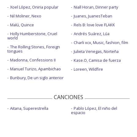
Xoel López, Oniria popular
Niall Horan, Dinner party
Nil Moliner, Nexo
Juanes, JuanesTeban
Malú, Quince
Rels B: love love FLAKK
Holly Humberstone, Cruel
Andrés Suárez, Lúa
world
Charli xcx, Music, fashion, film
The Rolling Stones, Foreign
tongues
Julieta Venegas, Norteña
Madonna, Confessions II
Kase.O, Camisa de fuerza
Manuel Turizo, Apambichao
Loreen, Wildfire
Bunbury, De un siglo anterior
CANCIONES
Aitana, Superestrella
Pablo López, El niño del
espacio