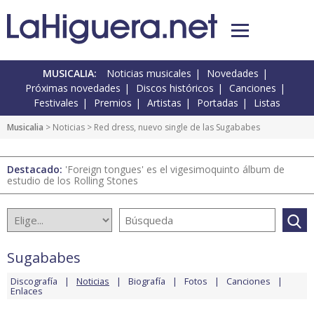
MUSICALIA:
Noticias musicales
Novedades
Próximas novedades
Discos históricos
Canciones
Festivales
Premios
Artistas
Portadas
Listas
Musicalia
>
Noticias
> Red dress, nuevo single de las Sugababes
Destacado:
'Foreign tongues' es el vigesimoquinto álbum de
estudio de los Rolling Stones
Sugababes
Discografía
Noticias
Biografía
Fotos
Canciones
Enlaces