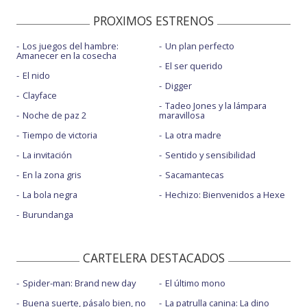
PROXIMOS ESTRENOS
Los juegos del hambre:
Un plan perfecto
Amanecer en la cosecha
El ser querido
El nido
Digger
Clayface
Tadeo Jones y la lámpara
Noche de paz 2
maravillosa
Tiempo de victoria
La otra madre
La invitación
Sentido y sensibilidad
En la zona gris
Sacamantecas
La bola negra
Hechizo: Bienvenidos a Hexe
Burundanga
CARTELERA DESTACADOS
Spider-man: Brand new day
El último mono
Buena suerte, pásalo bien, no
La patrulla canina: La dino