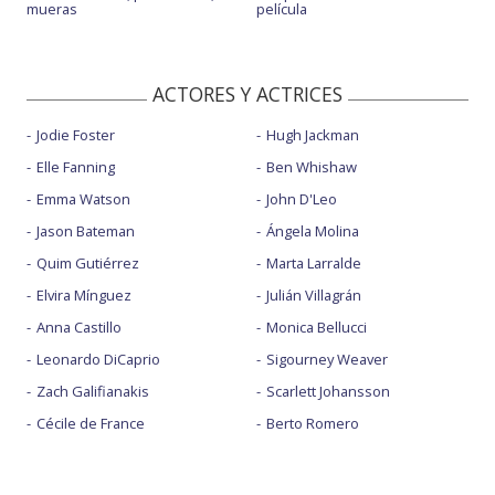
mueras
película
ACTORES Y ACTRICES
Jodie Foster
Hugh Jackman
Elle Fanning
Ben Whishaw
Emma Watson
John D'Leo
Jason Bateman
Ángela Molina
Quim Gutiérrez
Marta Larralde
Elvira Mínguez
Julián Villagrán
Anna Castillo
Monica Bellucci
Leonardo DiCaprio
Sigourney Weaver
Zach Galifianakis
Scarlett Johansson
Cécile de France
Berto Romero