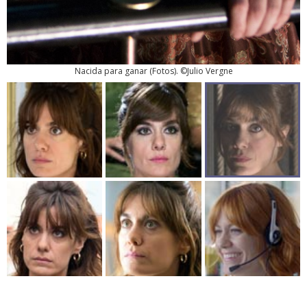
Nacida para ganar
(
Fotos
). ©Julio Vergne