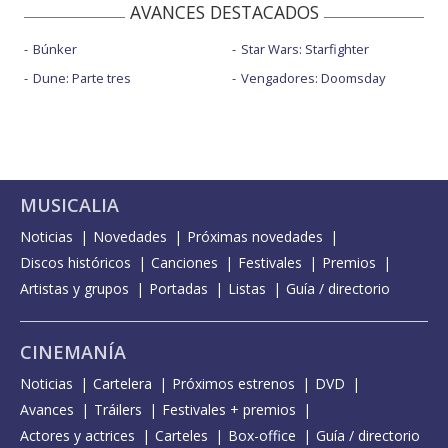
AVANCES DESTACADOS
Búnker
Star Wars: Starfighter
Dune: Parte tres
Vengadores: Doomsday
MUSICALIA
Noticias
Novedades
Próximas novedades
Discos históricos
Canciones
Festivales
Premios
Artistas y grupos
Portadas
Listas
Guía / directorio
CINEMANÍA
Noticias
Cartelera
Próximos estrenos
DVD
Avances
Tráilers
Festivales + premios
Actores y actrices
Carteles
Box-office
Guía / directorio