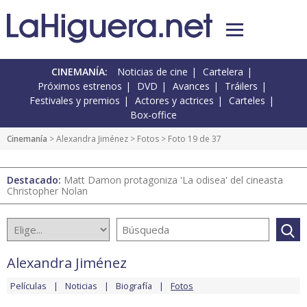
CINEMANÍA:
Noticias de cine
Cartelera
Próximos estrenos
DVD
Avances
Tráilers
Festivales y premios
Actores y actrices
Carteles
Box-office
Cinemanía
>
Alexandra Jiménez
>
Fotos
> Foto 19 de 37
Destacado:
Matt Damon protagoniza 'La odisea' del cineasta
Christopher Nolan
Alexandra Jiménez
Películas
Noticias
Biografía
Fotos