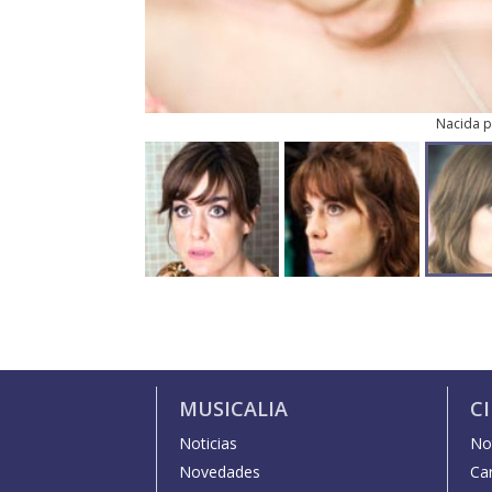
Nacida p
MUSICALIA
C
Noticias
Not
Novedades
Car