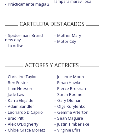
lámpara maravillosa
Prácticamente magia 2
CARTELERA DESTACADOS
Spider-man: Brand
Mother Mary
new day
Motor City
La odisea
ACTORES Y ACTRICES
Christine Taylor
Julianne Moore
Ben Foster
Ethan Hawke
Liam Neeson
Pierce Brosnan
Jude Law
Sarah Roemer
Karra Elejalde
Gary Oldman
Adam Sandler
Olga Kurylenko
Leonardo DiCaprio
Gemma Arterton
Brad Pitt
Sean Maguire
Alex O'Dogherty
Justin Timberlake
Chloë Grace Moretz
Virginie Efira