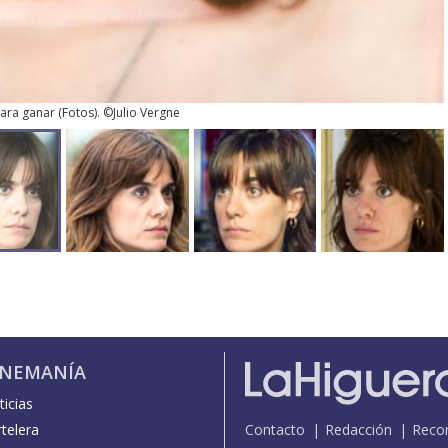
ara ganar
(
Fotos
). ©Julio Vergne
INEMANÍA
icias
telera
Contacto
Redacción
Reco