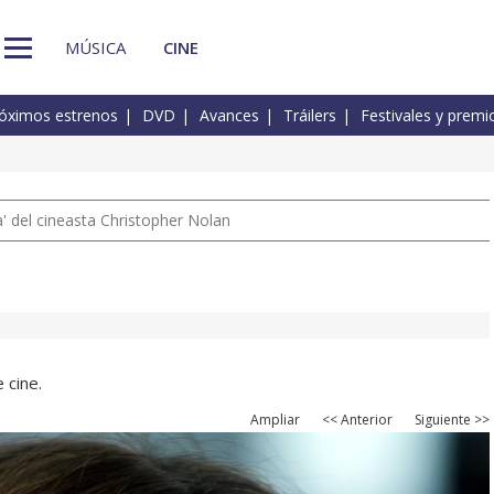
MÚSICA
CINE
óximos estrenos
DVD
Avances
Tráilers
Festivales y premi
 del cineasta Christopher Nolan
 cine.
Ampliar
<< Anterior
Siguiente >>