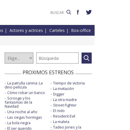
os
Actores y actrices
Carteles
Box-office
PROXIMOS ESTRENOS
La patrulla canina: La
Tiempo de victoria
dino película
La invitación
Cómo robar un banco
Digger
Scrooge y los
La otra madre
fantasmas de la
Street Fighter
Navidad
El nido
Una noche al año
Resident Evil
Las ciegas hormigas
La maleta
La bola negra
Tadeo Jones y la
El ser querido