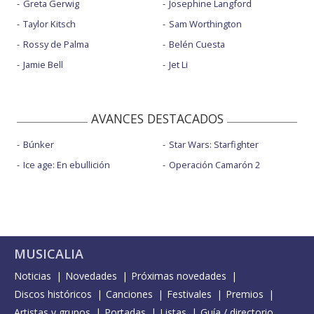
Greta Gerwig
Josephine Langford
Taylor Kitsch
Sam Worthington
Rossy de Palma
Belén Cuesta
Jamie Bell
Jet Li
AVANCES DESTACADOS
Búnker
Star Wars: Starfighter
Ice age: En ebullición
Operación Camarón 2
MUSICALIA
Noticias
Novedades
Próximas novedades
Discos históricos
Canciones
Festivales
Premios
Artistas y grupos
Portadas
Listas
Guía / directorio