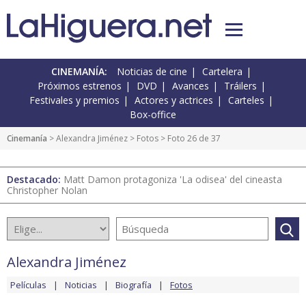
CINEMANÍA:
Noticias de cine
Cartelera
Próximos estrenos
DVD
Avances
Tráilers
Festivales y premios
Actores y actrices
Carteles
Box-office
Cinemanía
>
Alexandra Jiménez
>
Fotos
> Foto 26 de 37
Destacado:
Matt Damon protagoniza 'La odisea' del cineasta
Christopher Nolan
Alexandra Jiménez
Películas
Noticias
Biografía
Fotos