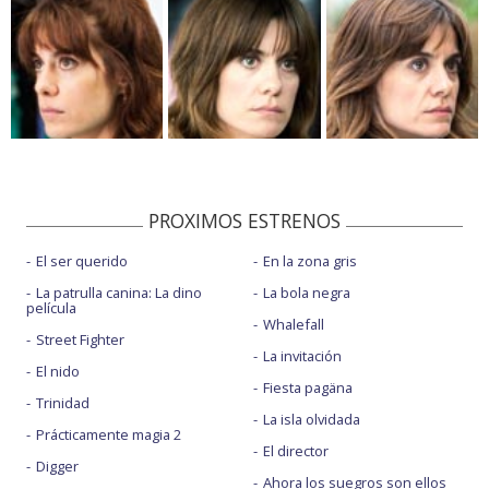
PROXIMOS ESTRENOS
El ser querido
En la zona gris
La patrulla canina: La dino
La bola negra
película
Whalefall
Street Fighter
La invitación
El nido
Fiesta pagäna
Trinidad
La isla olvidada
Prácticamente magia 2
El director
Digger
Ahora los suegros son ellos