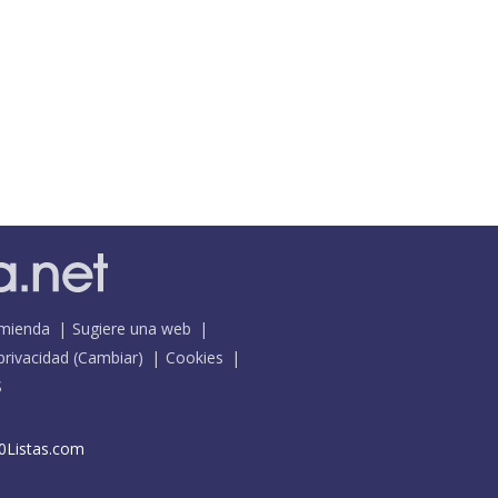
mienda
Sugiere una web
 privacidad
(
Cambiar
)
Cookies
S
0Listas.com