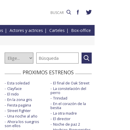
os
Actores y actrices
Carteles
Box-office
PROXIMOS ESTRENOS
Esta soledad
El final de Oak Street
Clayface
La constelación del
perro
El nido
Trinidad
En la zona gris
En el corazón de la
Fiesta pagäna
bestia
Street Fighter
La otra madre
Una noche al año
El director
Ahora los suegros
Noche de paz 2
son ellos
Hechizo: Bienvenidos