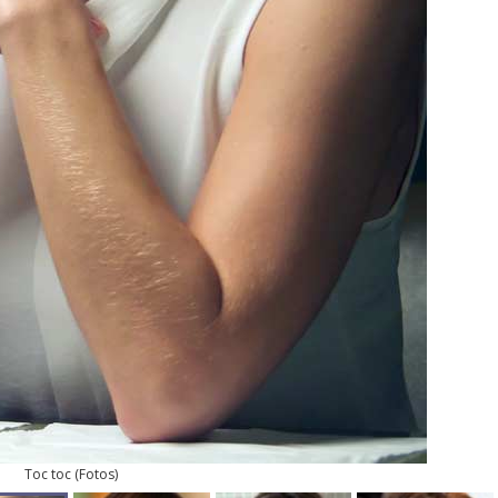
Toc toc
(
Fotos
)