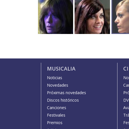
MUSICALIA
C
Noticias
Not
Novedades
Car
Próximas novedades
Pr
Discos históricos
DV
Canciones
Av
Festivales
Trá
Premios
Fe