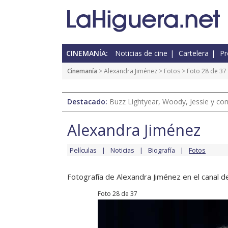
CINEMANÍA:
Noticias de cine
Cartelera
Pr
Cinemanía
>
Alexandra Jiménez
>
Fotos
> Foto 28 de 37
Destacado:
Buzz Lightyear, Woody, Jessie y com
Alexandra Jiménez
Películas
Noticias
Biografía
Fotos
Fotografía de Alexandra Jiménez en el canal de
Foto 28 de 37