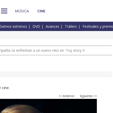
MÚSICA
CINE
óximos estrenos
DVD
Avances
Tráilers
Festivales y premi
pañía se enfrentan a un nuevo reto en 'Toy story 5'
 cine.
<< Anterior
Siguiente >>