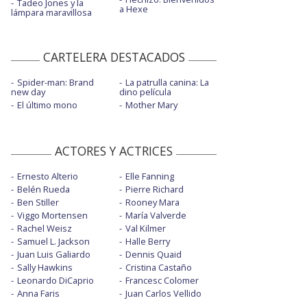
Tadeo Jones y la
a Hexe
lámpara maravillosa
CARTELERA DESTACADOS
Spider-man: Brand
La patrulla canina: La
new day
dino película
El último mono
Mother Mary
ACTORES Y ACTRICES
Ernesto Alterio
Elle Fanning
Belén Rueda
Pierre Richard
Ben Stiller
Rooney Mara
Viggo Mortensen
María Valverde
Rachel Weisz
Val Kilmer
Samuel L. Jackson
Halle Berry
Juan Luis Galiardo
Dennis Quaid
Sally Hawkins
Cristina Castaño
Leonardo DiCaprio
Francesc Colomer
Anna Faris
Juan Carlos Vellido