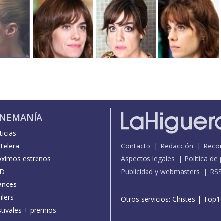
INEMANÍA
icias
telera
Contacto
Redacción
Reco
óximos estrenos
Aspectos legales
Política de
D
Publicidad y webmasters
RS
ances
ilers
Otros servicios:
Chistes
|
Top1
stivales + premios