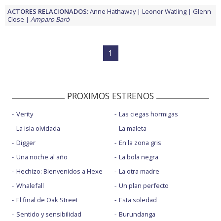
ACTORES RELACIONADOS:
Anne Hathaway
Leonor Watling
Glenn
Close
Amparo Baró
1
PROXIMOS ESTRENOS
Verity
Las ciegas hormigas
La isla olvidada
La maleta
Digger
En la zona gris
Una noche al año
La bola negra
Hechizo: Bienvenidos a Hexe
La otra madre
Whalefall
Un plan perfecto
El final de Oak Street
Esta soledad
Sentido y sensibilidad
Burundanga