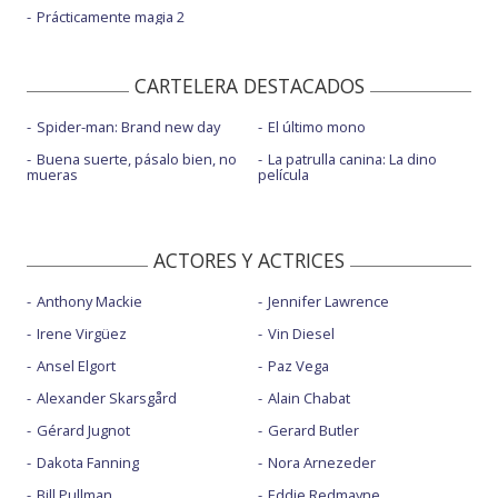
Prácticamente magia 2
CARTELERA DESTACADOS
Spider-man: Brand new day
El último mono
Buena suerte, pásalo bien, no
La patrulla canina: La dino
mueras
película
ACTORES Y ACTRICES
Anthony Mackie
Jennifer Lawrence
Irene Virgüez
Vin Diesel
Ansel Elgort
Paz Vega
Alexander Skarsgård
Alain Chabat
Gérard Jugnot
Gerard Butler
Dakota Fanning
Nora Arnezeder
Bill Pullman
Eddie Redmayne