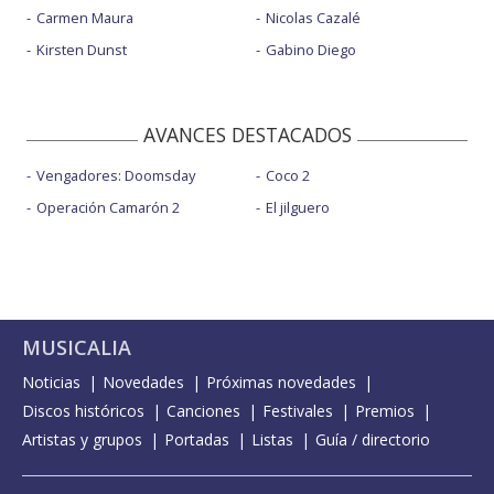
Carmen Maura
Nicolas Cazalé
Kirsten Dunst
Gabino Diego
AVANCES DESTACADOS
Vengadores: Doomsday
Coco 2
Operación Camarón 2
El jilguero
MUSICALIA
Noticias
Novedades
Próximas novedades
Discos históricos
Canciones
Festivales
Premios
Artistas y grupos
Portadas
Listas
Guía / directorio