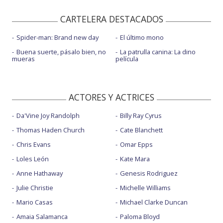
CARTELERA DESTACADOS
Spider-man: Brand new day
El último mono
Buena suerte, pásalo bien, no
La patrulla canina: La dino
mueras
película
ACTORES Y ACTRICES
Da'Vine Joy Randolph
Billy Ray Cyrus
Thomas Haden Church
Cate Blanchett
Chris Evans
Omar Epps
Loles León
Kate Mara
Anne Hathaway
Genesis Rodriguez
Julie Christie
Michelle Williams
Mario Casas
Michael Clarke Duncan
Amaia Salamanca
Paloma Bloyd