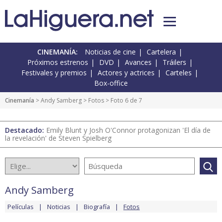
CINEMANÍA:
Noticias de cine
Cartelera
Próximos estrenos
DVD
Avances
Tráilers
Festivales y premios
Actores y actrices
Carteles
Box-office
Cinemanía
>
Andy Samberg
>
Fotos
> Foto 6 de 7
Destacado:
Emily Blunt y Josh O'Connor protagonizan 'El día de
la revelación' de Steven Spielberg
Andy Samberg
Películas
Noticias
Biografía
Fotos