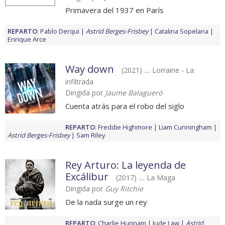
Primavera del 1937 en París
REPARTO
:
Pablo Derqui
Astrid Berges-Frisbey
Catalina Sopelana
Enrique Arce
Way down
(2021) .... Lorraine - La
infiltrada
Dirigida por
Jaume Balagueró
Cuenta atrás para el robo del siglo
REPARTO
:
Freddie Highmore
Liam Cunningham
Astrid Berges-Frisbey
Sam Riley
Rey Arturo: La leyenda de
Excálibur
(2017) .... La Maga
Dirigida por
Guy Ritchie
De la nada surge un rey
REPARTO
:
Charlie Hunnam
Jude Law
Astrid