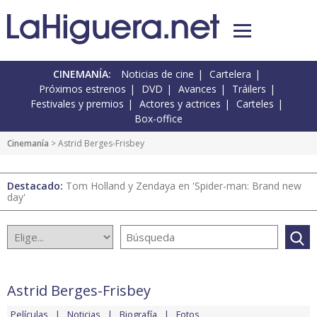
CINEMANÍA:
Noticias de cine
Cartelera
Próximos estrenos
DVD
Avances
Tráilers
Festivales y premios
Actores y actrices
Carteles
Box-office
Cinemanía
> Astrid Berges-Frisbey
Destacado:
Tom Holland y Zendaya en 'Spider-man: Brand new
day'
Astrid Berges-Frisbey
Películas
Noticias
Biografía
Fotos