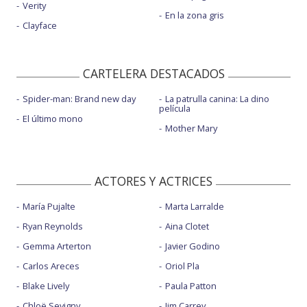
Verity
En la zona gris
Clayface
CARTELERA DESTACADOS
Spider-man: Brand new day
La patrulla canina: La dino
película
El último mono
Mother Mary
ACTORES Y ACTRICES
María Pujalte
Marta Larralde
Ryan Reynolds
Aina Clotet
Gemma Arterton
Javier Godino
Carlos Areces
Oriol Pla
Blake Lively
Paula Patton
Chloë Sevigny
Jim Carrey