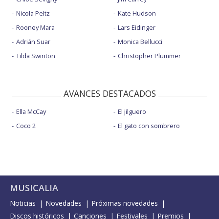
Nicola Peltz
Kate Hudson
Rooney Mara
Lars Eidinger
Adrián Suar
Monica Bellucci
Tilda Swinton
Christopher Plummer
AVANCES DESTACADOS
Ella McCay
El jilguero
Coco 2
El gato con sombrero
MUSICALIA
Noticias
Novedades
Próximas novedades
Discos históricos
Canciones
Festivales
Premios