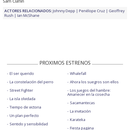
Sam Claflin
ACTORES RELACIONADOS:
Johnny Depp
Penélope Cruz
Geoffrey
Rush
Ian McShane
PROXIMOS ESTRENOS
El ser querido
Whalefall
La constelación del perro
Ahora los suegros son ellos
Street Fighter
Los juegos del hambre:
Amanecer en la cosecha
La isla olvidada
Sacamantecas
Tiempo de victoria
La invitación
Un plan perfecto
Karateka
Sentido y sensibilidad
Fiesta pagäna