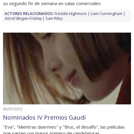
su segundo fin de semana en salas comerciales
ACTORES RELACIONADOS:
Freddie Highmore
Liam Cunningham
Astrid Berges-Frisbey
Sam Riley
05/01/2012
Nominados IV Premios Gaudí
"Eva", "Mientras duermes" y "Bruc, el desafío", las películas
que parten con mayor número de candidaturas