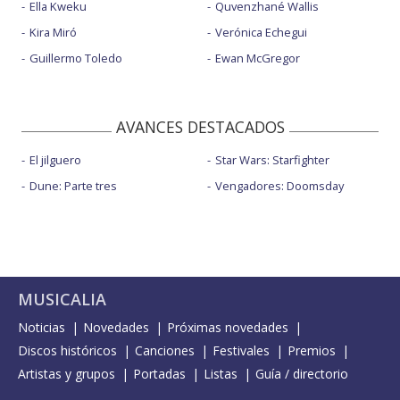
Ella Kweku
Quvenzhané Wallis
Kira Miró
Verónica Echegui
Guillermo Toledo
Ewan McGregor
AVANCES DESTACADOS
El jilguero
Star Wars: Starfighter
Dune: Parte tres
Vengadores: Doomsday
MUSICALIA
Noticias
Novedades
Próximas novedades
Discos históricos
Canciones
Festivales
Premios
Artistas y grupos
Portadas
Listas
Guía / directorio