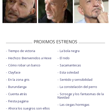
PROXIMOS ESTRENOS
Tiempo de victoria
La bola negra
Hechizo: Bienvenidos a Hexe
El nido
Cómo robar un banco
Sacamantecas
Clayface
Esta soledad
En la zona gris
Sentido y sensibilidad
Burundanga
La constelación del perro
Cuenta atrás
Scrooge y los fantasmas de la
Navidad
Fiesta pagäna
Las ciegas hormigas
Ahora los suegros son ellos