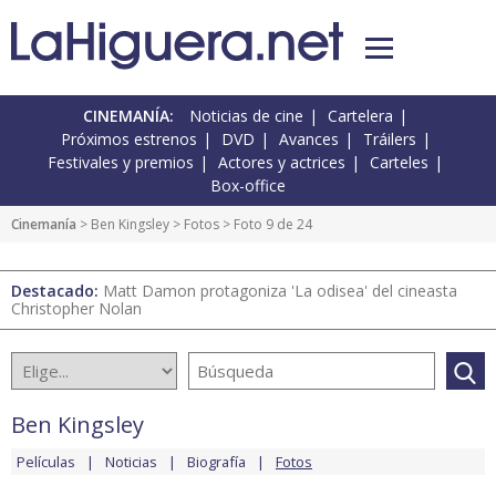
CINEMANÍA:
Noticias de cine
Cartelera
Próximos estrenos
DVD
Avances
Tráilers
Festivales y premios
Actores y actrices
Carteles
Box-office
Cinemanía
>
Ben Kingsley
>
Fotos
> Foto 9 de 24
Destacado:
Matt Damon protagoniza 'La odisea' del cineasta
Christopher Nolan
Ben Kingsley
Películas
Noticias
Biografía
Fotos