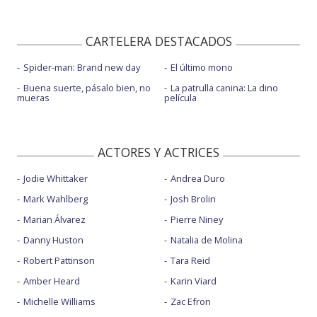
CARTELERA DESTACADOS
Spider-man: Brand new day
El último mono
Buena suerte, pásalo bien, no
La patrulla canina: La dino
mueras
película
ACTORES Y ACTRICES
Jodie Whittaker
Andrea Duro
Mark Wahlberg
Josh Brolin
Marian Álvarez
Pierre Niney
Danny Huston
Natalia de Molina
Robert Pattinson
Tara Reid
Amber Heard
Karin Viard
Michelle Williams
Zac Efron