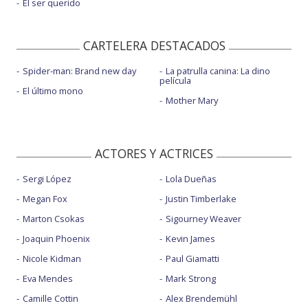
El ser querido
CARTELERA DESTACADOS
Spider-man: Brand new day
La patrulla canina: La dino
película
El último mono
Mother Mary
ACTORES Y ACTRICES
Sergi López
Lola Dueñas
Megan Fox
Justin Timberlake
Marton Csokas
Sigourney Weaver
Joaquin Phoenix
Kevin James
Nicole Kidman
Paul Giamatti
Eva Mendes
Mark Strong
Camille Cottin
Alex Brendemühl