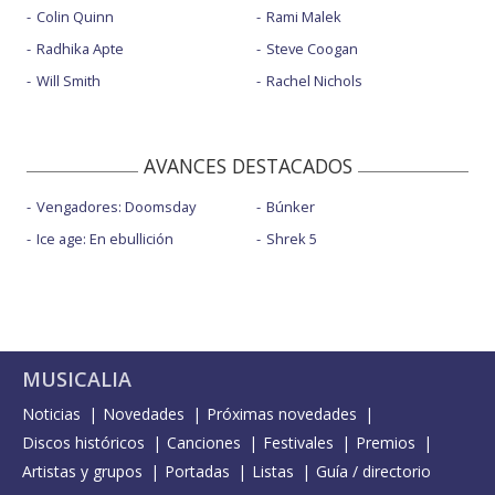
Colin Quinn
Rami Malek
Radhika Apte
Steve Coogan
Will Smith
Rachel Nichols
AVANCES DESTACADOS
Vengadores: Doomsday
Búnker
Ice age: En ebullición
Shrek 5
MUSICALIA
Noticias
Novedades
Próximas novedades
Discos históricos
Canciones
Festivales
Premios
Artistas y grupos
Portadas
Listas
Guía / directorio