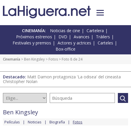
CINEMANÍA:
Noticias de cine
Cartelera
Próximos estrenos
DVD
Avances
Tráilers
Festivales y premios
Actores y actrices
Carteles
Box-office
Cinemanía
>
Ben Kingsley
>
Fotos
> Foto 8 de 24
Destacado:
Matt Damon protagoniza 'La odisea' del cineasta
Christopher Nolan
Ben Kingsley
Películas
Noticias
Biografía
Fotos