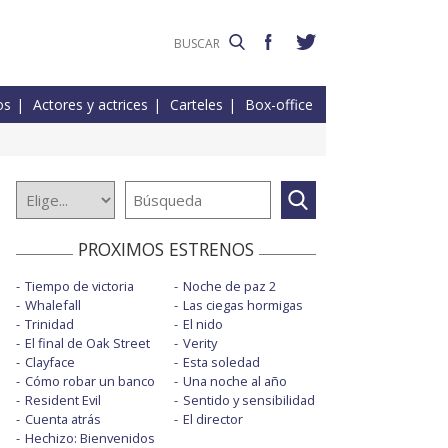
os
Actores y actrices
Carteles
Box-office
PROXIMOS ESTRENOS
Tiempo de victoria
Noche de paz 2
Whalefall
Las ciegas hormigas
Trinidad
El nido
El final de Oak Street
Verity
Clayface
Esta soledad
Cómo robar un banco
Una noche al año
Resident Evil
Sentido y sensibilidad
Cuenta atrás
El director
Hechizo: Bienvenidos