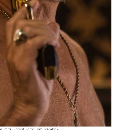
l límite
(
Fotos
). Foto: Tom Trambow