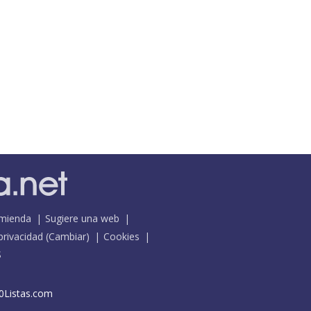
mienda
Sugiere una web
 privacidad
(
Cambiar
)
Cookies
S
0Listas.com