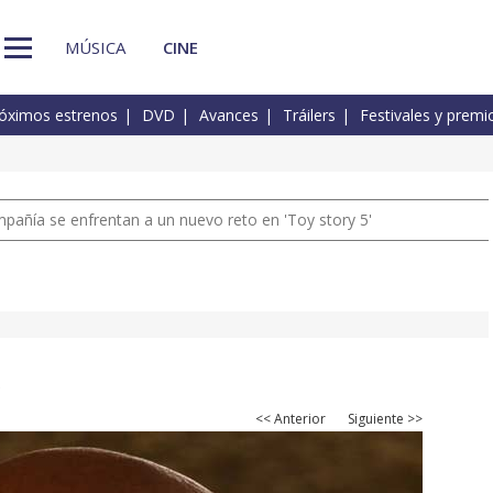
MÚSICA
CINE
óximos estrenos
DVD
Avances
Tráilers
Festivales y premi
pañía se enfrentan a un nuevo reto en 'Toy story 5'
.
<< Anterior
Siguiente >>