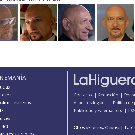
INEMANÍA
icias
telera
Contacto
Redacción
Reco
óximos estrenos
Aspectos legales
Política de
D
Publicidad y webmasters
RS
ances
ilers
Otros servicios:
Chistes
|
Top1
stivales + premios