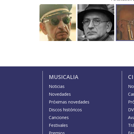
MUSICALIA
C
Noticias
Not
Novedades
Car
Próximas novedades
Pr
Discos históricos
DV
Canciones
Av
Festivales
Trá
Premios
Fe