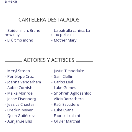
a Hexe
CARTELERA DESTACADOS
Spider-man: Brand
La patrulla canina: La
new day
dino película
El último mono
Mother Mary
ACTORES Y ACTRICES
Meryl Streep
Justin Timberlake
Penélope Cruz
Sam Claflin
Joanna Vanderham
Carlos Leal
Abbie Cornish
Luke Grimes
Maika Monroe
Shohreh Aghdashloo
Jesse Eisenberg
Alicia Borrachero
Jessica Chastain
Raúl Escudero
Breckin Meyer
Luke Evans
Quim Gutiérrez
Fabrice Luchini
Aunjanue Ellis
Olivier Marchal