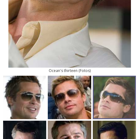
Ocean's thirteen
(
Fotos
)