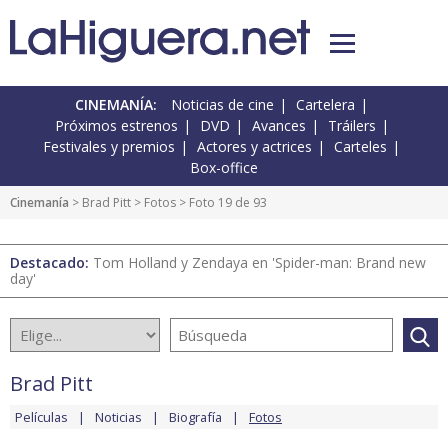
CINEMANÍA:
Noticias de cine
Cartelera
Próximos estrenos
DVD
Avances
Tráilers
Festivales y premios
Actores y actrices
Carteles
Box-office
Cinemanía
>
Brad Pitt
>
Fotos
> Foto 19 de 93
Destacado:
Tom Holland y Zendaya en 'Spider-man: Brand new
day'
Brad Pitt
Películas
Noticias
Biografía
Fotos