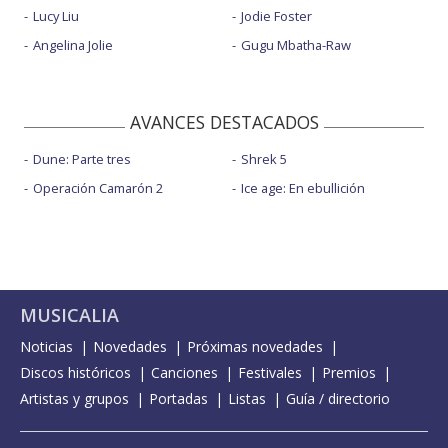
Lucy Liu
Jodie Foster
Angelina Jolie
Gugu Mbatha-Raw
AVANCES DESTACADOS
Dune: Parte tres
Shrek 5
Operación Camarón 2
Ice age: En ebullición
MUSICALIA
Noticias
Novedades
Próximas novedades
Discos históricos
Canciones
Festivales
Premios
Artistas y grupos
Portadas
Listas
Guía / directorio