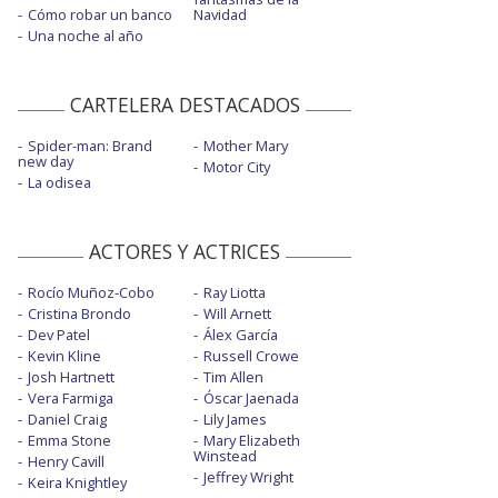
Cómo robar un banco
Navidad
Una noche al año
CARTELERA DESTACADOS
Spider-man: Brand
Mother Mary
new day
Motor City
La odisea
ACTORES Y ACTRICES
Rocío Muñoz-Cobo
Ray Liotta
Cristina Brondo
Will Arnett
Dev Patel
Álex García
Kevin Kline
Russell Crowe
Josh Hartnett
Tim Allen
Vera Farmiga
Óscar Jaenada
Daniel Craig
Lily James
Emma Stone
Mary Elizabeth
Winstead
Henry Cavill
Jeffrey Wright
Keira Knightley