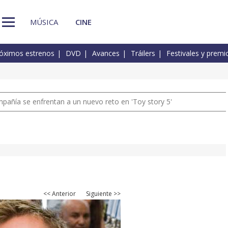
MÚSICA
CINE
óximos estrenos
DVD
Avances
Tráilers
Festivales y premi
pañía se enfrentan a un nuevo reto en 'Toy story 5'
<< Anterior
Siguiente >>