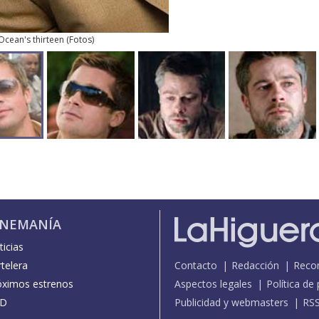
Ocean's thirteen
(
Fotos
)
INEMANÍA
icias
telera
Contacto
Redacción
Reco
óximos estrenos
Aspectos legales
Política de
D
Publicidad y webmasters
RS