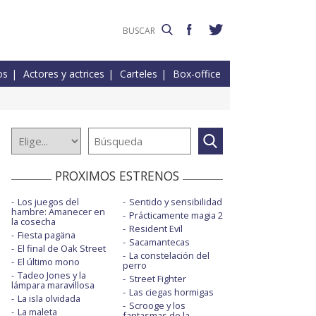
os
Actores y actrices
Carteles
Box-office
PROXIMOS ESTRENOS
Los juegos del
Sentido y sensibilidad
hambre: Amanecer en
Prácticamente magia 2
la cosecha
Resident Evil
Fiesta pagäna
Sacamantecas
El final de Oak Street
La constelación del
El último mono
perro
Tadeo Jones y la
Street Fighter
lámpara maravillosa
Las ciegas hormigas
La isla olvidada
Scrooge y los
La maleta
fantasmas de la