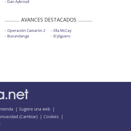
Dan Aykroyd
AVANCES DESTACADOS
Operación Camarón 2
Ella McCay
Burundanga
El jilguero
mienda
Sugiere una web
 privacidad
(
Cambiar
)
Cookies
S