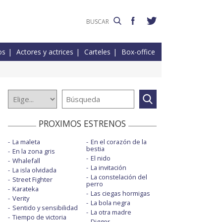
os
Actores y actrices
Carteles
Box-office
PROXIMOS ESTRENOS
La maleta
En el corazón de la
bestia
En la zona gris
El nido
Whalefall
La invitación
La isla olvidada
La constelación del
Street Fighter
perro
Karateka
Las ciegas hormigas
Verity
La bola negra
Sentido y sensibilidad
La otra madre
Tiempo de victoria
Digger