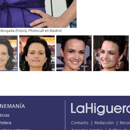
mbrujada
(
Fotos
). Photocall en Madrid
INEMANÍA
icias
telera
Contacto
Redacción
Reco