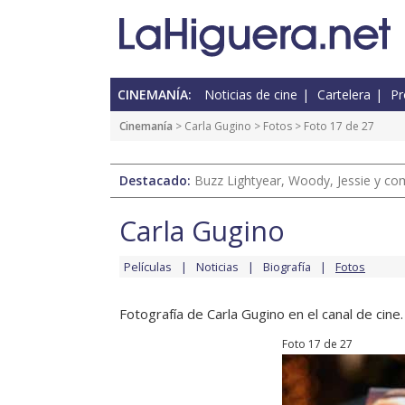
CINEMANÍA:
Noticias de cine
Cartelera
Pr
Cinemanía
>
Carla Gugino
>
Fotos
> Foto 17 de 27
Destacado:
Buzz Lightyear, Woody, Jessie y com
Carla Gugino
Películas
Noticias
Biografía
Fotos
Fotografía de Carla Gugino en el canal de cine.
Foto 17 de 27