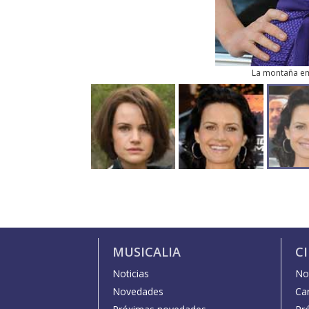
La montaña e
MUSICALIA
C
Noticias
Not
Novedades
Car