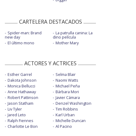
CARTELERA DESTACADOS
Spider-man: Brand
La patrulla canina: La
new day
dino película
El último mono
Mother Mary
ACTORES Y ACTRICES
Esther Garrel
Selma Blair
Dakota Johnson
Naomi Watts
Monica Bellucci
Michael Peña
Anne Hathaway
Bárbara Mori
Robert Pattinson
Javier Cámara
Jason Statham
Denzel Washington
Liv Tyler
Tim Robbins
Jared Leto
Karl Urban
Ralph Fiennes
Michelle Duncan
Charlotte Le Bon
Al Pacino