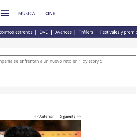
MÚSICA
CINE
óximos estrenos
DVD
Avances
Tráilers
Festivales y premi
pañía se enfrentan a un nuevo reto en 'Toy story 5'
<< Anterior
Siguiente >>