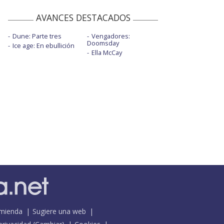
AVANCES DESTACADOS
Dune: Parte tres
Vengadores:
Doomsday
Ice age: En ebullición
Ella McCay
mienda
Sugiere una web