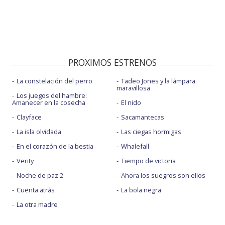
PROXIMOS ESTRENOS
La constelación del perro
Tadeo Jones y la lámpara
maravillosa
Los juegos del hambre:
Amanecer en la cosecha
El nido
Clayface
Sacamantecas
La isla olvidada
Las ciegas hormigas
En el corazón de la bestia
Whalefall
Verity
Tiempo de victoria
Noche de paz 2
Ahora los suegros son ellos
Cuenta atrás
La bola negra
La otra madre