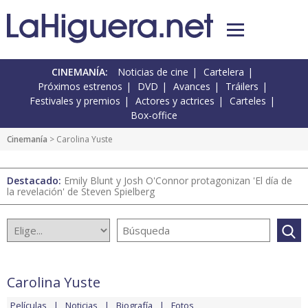
CINEMANÍA:
Noticias de cine
Cartelera
Próximos estrenos
DVD
Avances
Tráilers
Festivales y premios
Actores y actrices
Carteles
Box-office
Cinemanía
> Carolina Yuste
Destacado:
Emily Blunt y Josh O'Connor protagonizan 'El día de
la revelación' de Steven Spielberg
Carolina Yuste
Películas
Noticias
Biografía
Fotos