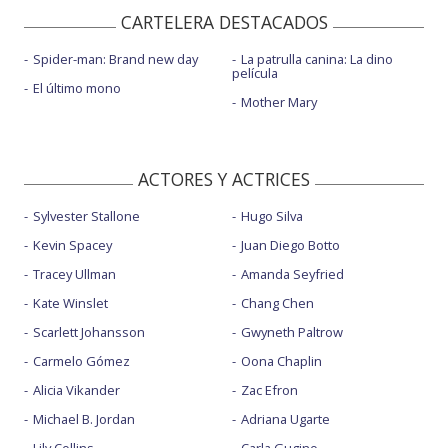
CARTELERA DESTACADOS
Spider-man: Brand new day
La patrulla canina: La dino
película
El último mono
Mother Mary
ACTORES Y ACTRICES
Sylvester Stallone
Hugo Silva
Kevin Spacey
Juan Diego Botto
Tracey Ullman
Amanda Seyfried
Kate Winslet
Chang Chen
Scarlett Johansson
Gwyneth Paltrow
Carmelo Gómez
Oona Chaplin
Alicia Vikander
Zac Efron
Michael B. Jordan
Adriana Ugarte
Lily Collins
Carla Gugino