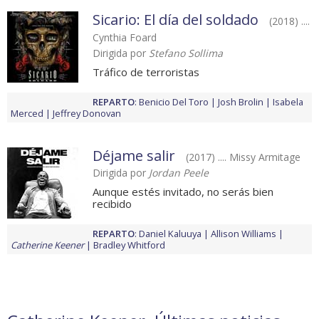
Sicario: El día del soldado
(2018) ....
Cynthia Foard
Dirigida por
Stefano Sollima
Tráfico de terroristas
REPARTO
:
Benicio Del Toro
Josh Brolin
Isabela
Merced
Jeffrey Donovan
Déjame salir
(2017) .... Missy Armitage
Dirigida por
Jordan Peele
Aunque estés invitado, no serás bien
recibido
REPARTO
:
Daniel Kaluuya
Allison Williams
Catherine Keener
Bradley Whitford