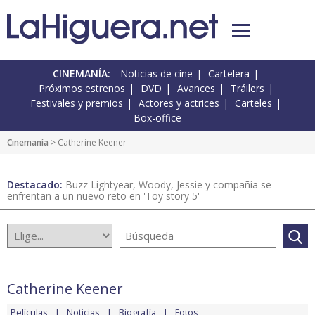
CINEMANÍA:
Noticias de cine
Cartelera
Próximos estrenos
DVD
Avances
Tráilers
Festivales y premios
Actores y actrices
Carteles
Box-office
Cinemanía
> Catherine Keener
Destacado:
Buzz Lightyear, Woody, Jessie y compañía se
enfrentan a un nuevo reto en 'Toy story 5'
Catherine Keener
Películas
Noticias
Biografía
Fotos