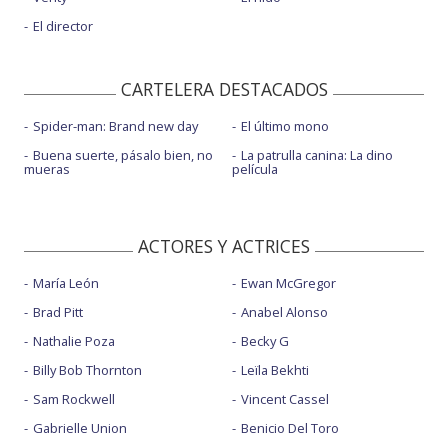
El director
CARTELERA DESTACADOS
Spider-man: Brand new day
El último mono
Buena suerte, pásalo bien, no
La patrulla canina: La dino
mueras
película
ACTORES Y ACTRICES
María León
Ewan McGregor
Brad Pitt
Anabel Alonso
Nathalie Poza
Becky G
Billy Bob Thornton
Leïla Bekhti
Sam Rockwell
Vincent Cassel
Gabrielle Union
Benicio Del Toro