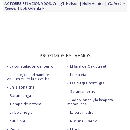
ACTORES RELACIONADOS:
Craig T. Nelson
Holly Hunter
Catherine
Keener
Bob Odenkirk
PROXIMOS ESTRENOS
La constelación del perro
El final de Oak Street
Los juegos del hambre:
La maleta
Amanecer en la cosecha
Las ciegas hormigas
En la zona gris
Sacamantecas
Burundanga
Tadeo Jones y la lámpara
Tiempo de victoria
maravillosa
La bola negra
La otra madre
Karateka
Noche de paz 2
Verity
El nido