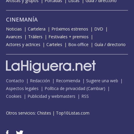
Artistas y grupos
Portadas
Listas
Guía / directorio
CINEMANÍA
Noticias
Cartelera
Próximos estrenos
DVD
Avances
Tráilers
Festivales + premios
Actores y actrices
Carteles
Box-office
Guía / directorio
Contacto
Redacción
Recomienda
Sugiere una web
Aspectos legales
Política de privacidad
(
Cambiar
)
Cookies
Publicidad y webmasters
RSS
Otros servicios:
Chistes
|
Top10Listas.com