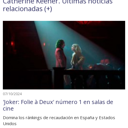
Catherine Keener. Últimas noticias
relacionadas (
+
)
07/10/2024
'Joker: Folie à Deux' número 1 en salas de
cine
Domina los ránkings de recaudación en España y Estados
Unidos