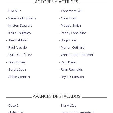
ACTORES Y ACTRICES
Nilo Mur
Constance Wu
Vanessa Hudgens
Chris Pratt
Kristen Stewart
Maggie Smith
Keira Knightley
Paddy Considine
Alec Baldwin
Borja Luna
Raúl Arévalo
Marion Cotillard
Quim Gutiérrez
Christopher Plummer
Glen Powell
Paul Dano
Sergi López
Ryan Reynolds
Abbie Cornish
Bryan Cranston
AVANCES DESTACADOS
Coco 2
Ella McCay
El jilguero
Operación Camarón 2