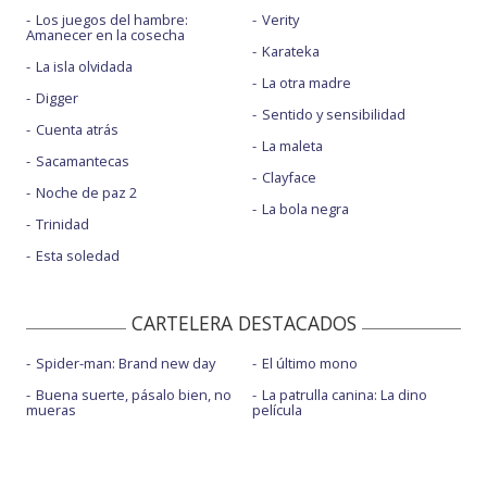
Los juegos del hambre:
Verity
Amanecer en la cosecha
Karateka
La isla olvidada
La otra madre
Digger
Sentido y sensibilidad
Cuenta atrás
La maleta
Sacamantecas
Clayface
Noche de paz 2
La bola negra
Trinidad
Esta soledad
CARTELERA DESTACADOS
Spider-man: Brand new day
El último mono
Buena suerte, pásalo bien, no
La patrulla canina: La dino
mueras
película