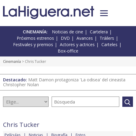
CINEMANÍA:
Noticias de cine
Cartelera
Próximos estrenos
DVD
Avances
Tráilers
Festivales y premios
Actores y actrices
Carteles
Box-office
Cinemanía
> Chris Tucker
Destacado:
Matt Damon protagoniza 'La odisea' del cineasta
Christopher Nolan
Chris Tucker
Películas
Noticias
Biografía
Fotos