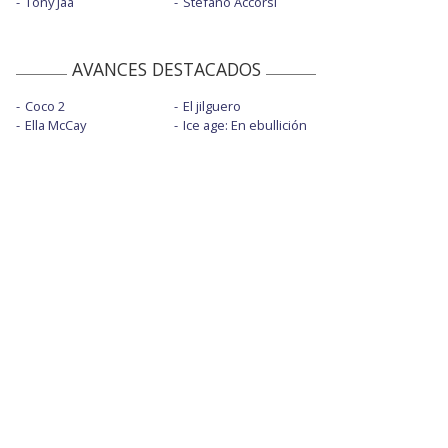
Tony Jaa
Stefano Accorsi
AVANCES DESTACADOS
Coco 2
El jilguero
Ella McCay
Ice age: En ebullición