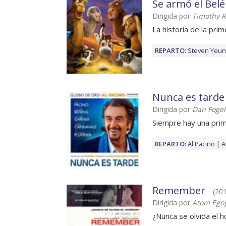
Se armó el Bel
Dirigida por
Timothy R
La historia de la pr
REPARTO
:
Steven Yeun
Nunca es tarde
Dirigida por
Dan Foge
Siempre hay una pri
REPARTO
:
Al Pacino
A
Remember
(201
Dirigida por
Atom Ego
¿Nunca se olvida el h