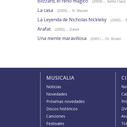
Blizzard, el reno mágico
(2003) .... Santa Claus
La casa
(2003) .... Sr. Massie
La Leyenda de Nicholas Nickleby
(2002) ....
Arafat
(2002) .... David
Una mente maravillosa
(2001) .... Dr. Rosen
MUSICALIA
C
Noticias
Not
Novedades
Car
Próximas novedades
Pr
Discos históricos
DV
Canciones
Av
Festivales
Trá