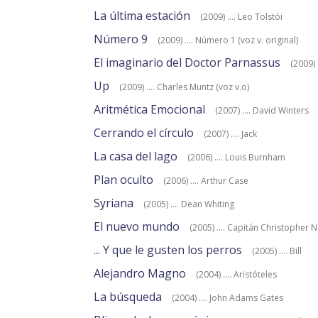
La última estación
(2009) .... Leo Tolstói
Número 9
(2009) .... Número 1 (voz v. original)
El imaginario del Doctor Parnassus
(2009) 
Up
(2009) .... Charles Muntz (voz v.o)
Aritmética Emocional
(2007) .... David Winters
Cerrando el círculo
(2007) .... Jack
La casa del lago
(2006) .... Louis Burnham
Plan oculto
(2006) .... Arthur Case
Syriana
(2005) .... Dean Whiting
El nuevo mundo
(2005) .... Capitán Christopher
... Y que le gusten los perros
(2005) .... Bill
Alejandro Magno
(2004) .... Aristóteles
La búsqueda
(2004) .... John Adams Gates