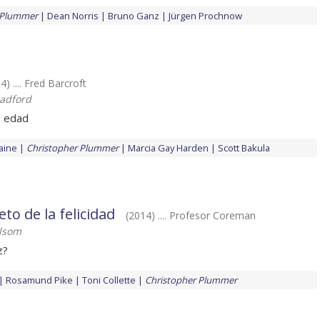
 Plummer
Dean Norris
Bruno Ganz
Jürgen Prochnow
4) .... Fred Barcroft
adford
n edad
aine
Christopher Plummer
Marcia Gay Harden
Scott Bakula
eto de la felicidad
(2014) .... Profesor Coreman
elsom
z?
Rosamund Pike
Toni Collette
Christopher Plummer