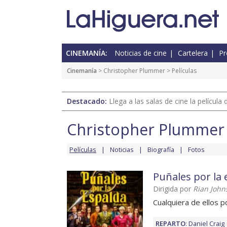
CINEMANÍA:
Noticias de cine
Cartelera
Pr
Cinemanía
>
Christopher Plummer
> Películas
Destacado:
Llega a las salas de cine la películ
Christopher Plummer
Películas
Noticias
Biografía
Fotos
Puñales por la 
Dirigida por
Rian John
Cualquiera de ellos p
REPARTO
:
Daniel Craig