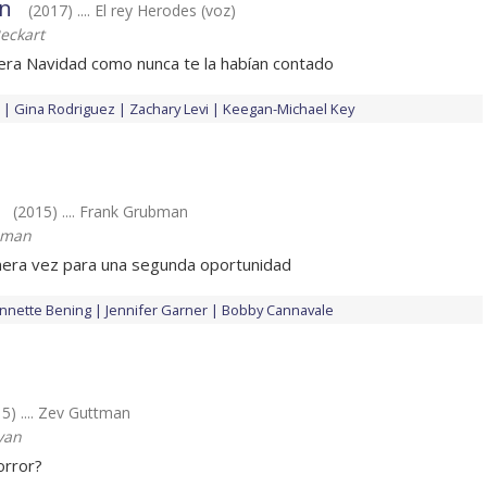
én
(2017) .... El rey Herodes (voz)
eckart
imera Navidad como nunca te la habían contado
Gina Rodriguez
Zachary Levi
Keegan-Michael Key
(2015) .... Frank Grubman
lman
mera vez para una segunda oportunidad
nnette Bening
Jennifer Garner
Bobby Cannavale
5) .... Zev Guttman
yan
orror?