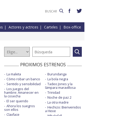
os
Actores y actrices
Carteles
Box-office
PROXIMOS ESTRENOS
La maleta
Burundanga
Cómo robar un banco
La bola negra
Sentido y sensibilidad
Tadeo Jones y la
lámpara maravillosa
Los juegos del
hambre: Amanecer en
Trinidad
la cosecha
Noche de paz 2
El ser querido
La otra madre
Ahora los suegros
Hechizo: Bienvenidos
son ellos
a Hexe
Clayface
Whalefall