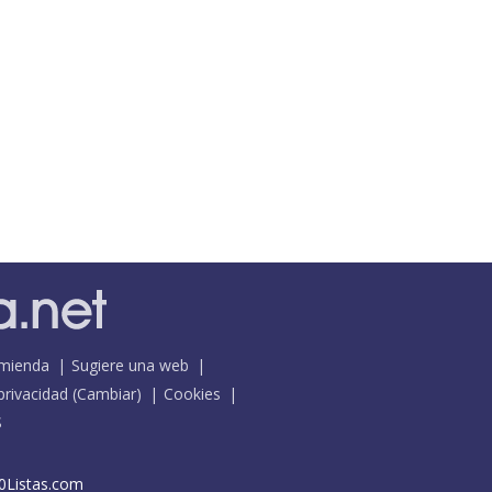
mienda
Sugiere una web
 privacidad
(
Cambiar
)
Cookies
S
0Listas.com