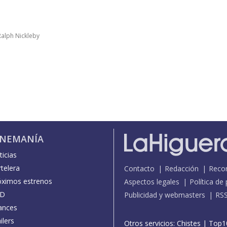
 Ralph Nickleby
INEMANÍA
icias
telera
Contacto
Redacción
Reco
óximos estrenos
Aspectos legales
Política de
D
Publicidad y webmasters
RS
ances
ilers
Otros servicios:
Chistes
|
Top1