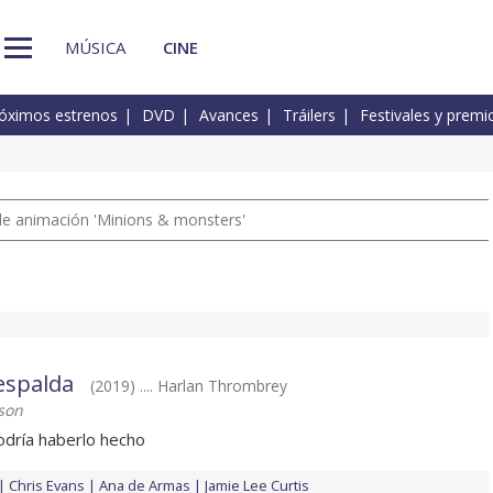
MÚSICA
CINE
óximos estrenos
DVD
Avances
Tráilers
Festivales y premi
a de animación 'Minions & monsters'
espalda
(2019) .... Harlan Thrombrey
son
odría haberlo hecho
Chris Evans
Ana de Armas
Jamie Lee Curtis