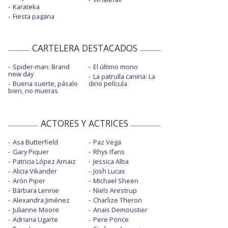
Karateka
Fiesta pagäna
CARTELERA DESTACADOS
Spider-man: Brand
El último mono
new day
La patrulla canina: La
Buena suerte, pásalo
dino película
bien, no mueras
ACTORES Y ACTRICES
Asa Butterfield
Paz Vega
Gary Piquer
Rhys Ifans
Patricia López Arnaiz
Jessica Alba
Alicia Vikander
Josh Lucas
Arón Piper
Michael Sheen
Bárbara Lennie
Niels Arestrup
Alexandra Jiménez
Charlize Theron
Julianne Moore
Anaïs Demoustier
Adriana Ugarte
Pere Ponce