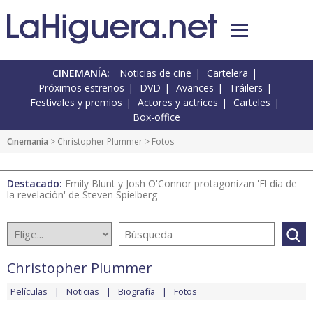
CINEMANÍA:
Noticias de cine
Cartelera
Próximos estrenos
DVD
Avances
Tráilers
Festivales y premios
Actores y actrices
Carteles
Box-office
Cinemanía
>
Christopher Plummer
> Fotos
Destacado:
Emily Blunt y Josh O'Connor protagonizan 'El día de
la revelación' de Steven Spielberg
Christopher Plummer
Películas
Noticias
Biografía
Fotos