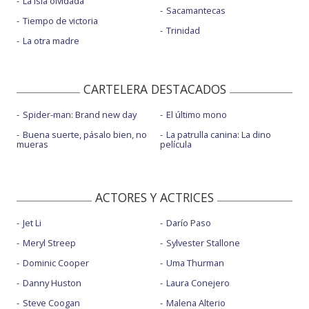
La isla olvidada
Sacamantecas
Tiempo de victoria
Trinidad
La otra madre
CARTELERA DESTACADOS
Spider-man: Brand new day
El último mono
Buena suerte, pásalo bien, no
La patrulla canina: La dino
mueras
película
ACTORES Y ACTRICES
Jet Li
Darío Paso
Meryl Streep
Sylvester Stallone
Dominic Cooper
Uma Thurman
Danny Huston
Laura Conejero
Steve Coogan
Malena Alterio