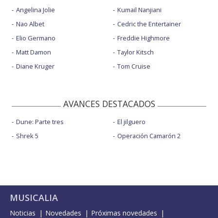
Angelina Jolie
Kumail Nanjiani
Nao Albet
Cedric the Entertainer
Elio Germano
Freddie Highmore
Matt Damon
Taylor Kitsch
Diane Kruger
Tom Cruise
AVANCES DESTACADOS
Dune: Parte tres
El jilguero
Shrek 5
Operación Camarón 2
MUSICALIA
Noticias
Novedades
Próximas novedades