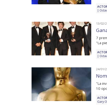
ACTOR
Octa
13/02/
Gana
7 prem
"La pi
ACTOR
Octa
24/01/
Nomi
"La in
10 opc
ACTOR
Gary 