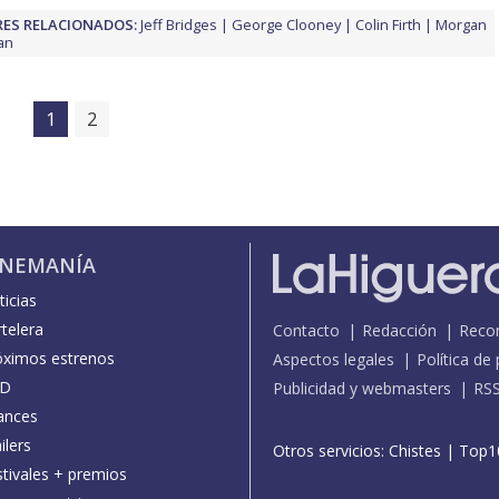
ES RELACIONADOS:
Jeff Bridges
George Clooney
Colin Firth
Morgan
an
1
2
INEMANÍA
icias
telera
Contacto
Redacción
Reco
óximos estrenos
Aspectos legales
Política de
D
Publicidad y webmasters
RS
ances
ilers
Otros servicios:
Chistes
|
Top1
stivales + premios