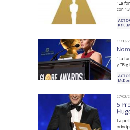
"La fo
con 13
ACTOR
Kaluuy
11/12/
Nomi
"La fo
y "Big 
ACTOR
McDor
27/02/
5 Pr
Hug
La pel
princi