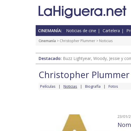
CINEMANÍA:
Noticias de cine
Cartelera
Pr
Cinemanía
>
Christopher Plummer
> Noticias
Destacado:
Buzz Lightyear, Woody, Jessie y com
Christopher Plummer
Películas
Noticias
Biografía
Fotos
23/01/
Nomi