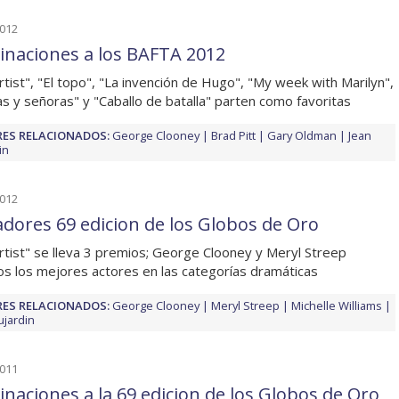
2012
naciones a los BAFTA 2012
rtist", "El topo", "La invención de Hugo", "My week with Marilyn",
as y señoras" y "Caballo de batalla" parten como favoritas
ES RELACIONADOS:
George Clooney
Brad Pitt
Gary Oldman
Jean
in
2012
dores 69 edicion de los Globos de Oro
rtist" se lleva 3 premios; George Clooney y Meryl Streep
os los mejores actores en las categorías dramáticas
ES RELACIONADOS:
George Clooney
Meryl Streep
Michelle Williams
ujardin
2011
naciones a la 69 edicion de los Globos de Oro