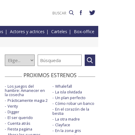
os
Actores y actrices
Carteles
Box-office
PROXIMOS ESTRENOS
Los juegos del
Whalefall
hambre: Amanecer en
La isla olvidada
la cosecha
Un plan perfecto
Prácticamente magia 2
Cómo robar un banco
Verity
En el corazón de la
Digger
bestia
El ser querido
La otra madre
Cuenta atrás
Clayface
Fiesta pagäna
En la zona gris
Ahora los suegros