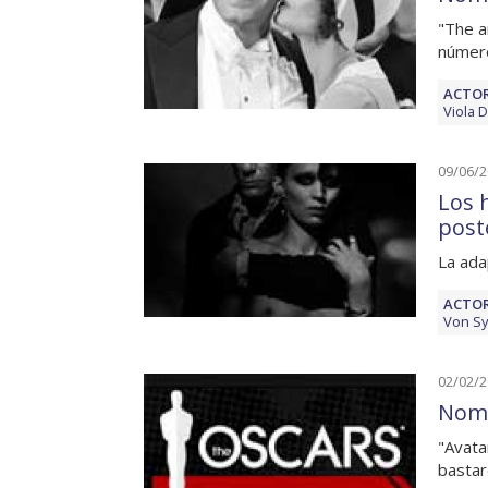
"The a
número
ACTOR
Viola D
09/06/
Los 
post
La ada
ACTOR
Von S
02/02/
Nomi
"Avata
bastar