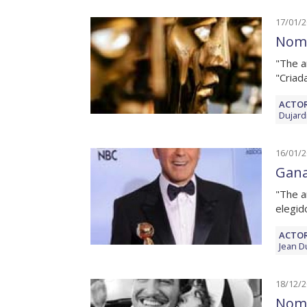
17/01/
Nomi
"The a
"Criad
ACTOR
Dujard
16/01/
Gana
"The a
elegid
ACTOR
Jean D
18/12/
Nomi