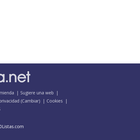
mienda
Sugiere una web
 privacidad
(
Cambiar
)
Cookies
S
0Listas.com