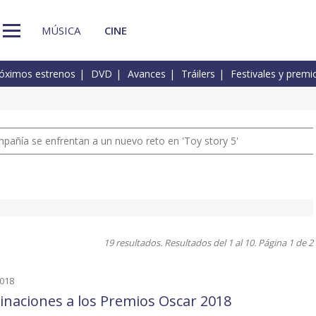
MÚSICA
CINE
óximos estrenos
DVD
Avances
Tráilers
Festivales y premi
pañía se enfrentan a un nuevo reto en 'Toy story 5'
19 resultados. Resultados del 1 al 10. Página 1 de 2
2018
naciones a los Premios Oscar 2018