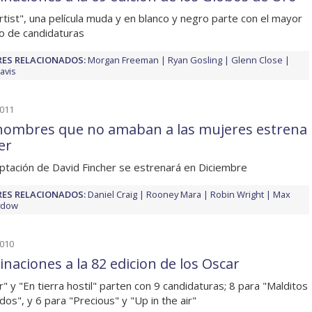
rtist", una película muda y en blanco y negro parte con el mayor
 de candidaturas
ES RELACIONADOS:
Morgan Freeman
Ryan Gosling
Glenn Close
avis
2011
hombres que no amaban a las mujeres estrena
er
ptación de David Fincher se estrenará en Diciembre
ES RELACIONADOS:
Daniel Craig
Rooney Mara
Robin Wright
Max
ydow
2010
naciones a la 82 edicion de los Oscar
r" y "En tierra hostil" parten con 9 candidaturas; 8 para "Malditos
dos", y 6 para "Precious" y "Up in the air"