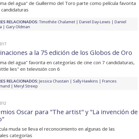
rma del agua" de Guillermo del Toro parte como película favorita
 candidaturas
ES RELACIONADOS:
Timothée Chalamet
Daniel Day-Lewis
Daniel
a
Gary Oldman
2017
naciones a la 75 edición de los Globos de Oro
rma del agua" favorita en categorías de cine con 7 candidaturas,
little lies" en televisión con 6
ES RELACIONADOS:
Jessica Chastain
Sally Hawkins
Frances
mand
Meryl Streep
2012
emios Oscar para "The artist" y "La invención de
o"
ícula muda se lleva el reconocimiento en algunas de las
pales categorías