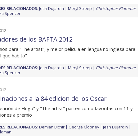
ES RELACIONADOS:
Jean Dujardin
Meryl Streep
Christopher Plummer
via Spencer
2012
dores de los BAFTA 2012
ios para "The artist", y mejor película en lengua no inglesa para
el que habito"
ES RELACIONADOS:
Jean Dujardin
Meryl Streep
Christopher Plummer
via Spencer
2012
naciones a la 84 edicion de los Oscar
vención de Hugo" y "The artist" parten como favoritas con 11 y
iones a premio
ES RELACIONADOS:
Demián Bichir
George Clooney
Jean Dujardin
Oldman