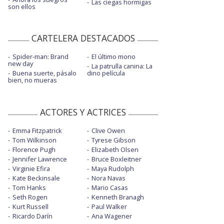
Las ciegas hormigas
son ellos
CARTELERA DESTACADOS
Spider-man: Brand
El último mono
new day
La patrulla canina: La
Buena suerte, pásalo
dino película
bien, no mueras
ACTORES Y ACTRICES
Emma Fitzpatrick
Clive Owen
Tom Wilkinson
Tyrese Gibson
Florence Pugh
Elizabeth Olsen
Jennifer Lawrence
Bruce Boxleitner
Virginie Efira
Maya Rudolph
Kate Beckinsale
Nora Navas
Tom Hanks
Mario Casas
Seth Rogen
Kenneth Branagh
Kurt Russell
Paul Walker
Ricardo Darín
Ana Wagener