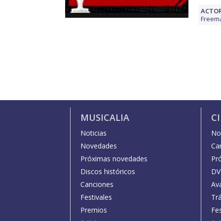
ACTOR
Freem
MUSICALIA
C
Noticias
Not
Novedades
Car
Próximas novedades
Pr
Discos históricos
DV
Canciones
Av
Festivales
Trá
Premios
Fe