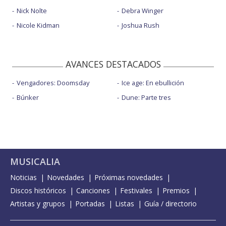
Nick Nolte
Debra Winger
Nicole Kidman
Joshua Rush
AVANCES DESTACADOS
Vengadores: Doomsday
Ice age: En ebullición
Búnker
Dune: Parte tres
MUSICALIA
Noticias
Novedades
Próximas novedades
Discos históricos
Canciones
Festivales
Premios
Artistas y grupos
Portadas
Listas
Guía / directorio