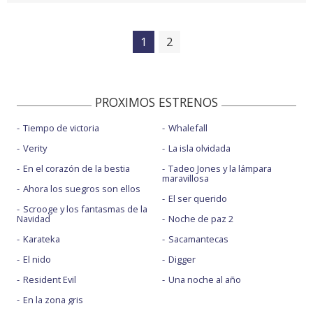
1
2
PROXIMOS ESTRENOS
Tiempo de victoria
Whalefall
Verity
La isla olvidada
En el corazón de la bestia
Tadeo Jones y la lámpara
maravillosa
Ahora los suegros son ellos
El ser querido
Scrooge y los fantasmas de la
Navidad
Noche de paz 2
Karateka
Sacamantecas
El nido
Digger
Resident Evil
Una noche al año
En la zona gris