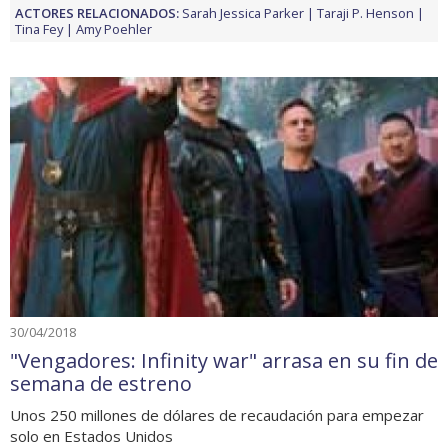
ACTORES RELACIONADOS:
Sarah Jessica Parker
Taraji P. Henson
Tina Fey
Amy Poehler
30/04/2018
"Vengadores: Infinity war" arrasa en su fin de
semana de estreno
Unos 250 millones de dólares de recaudación para empezar
solo en Estados Unidos