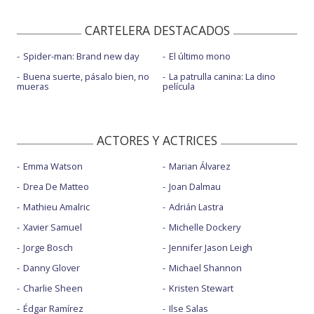
CARTELERA DESTACADOS
Spider-man: Brand new day
El último mono
Buena suerte, pásalo bien, no
La patrulla canina: La dino
mueras
película
ACTORES Y ACTRICES
Emma Watson
Marian Álvarez
Drea De Matteo
Joan Dalmau
Mathieu Amalric
Adrián Lastra
Xavier Samuel
Michelle Dockery
Jorge Bosch
Jennifer Jason Leigh
Danny Glover
Michael Shannon
Charlie Sheen
Kristen Stewart
Édgar Ramírez
Ilse Salas