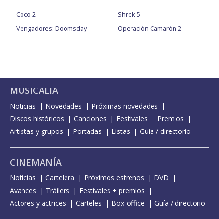
Coco 2
Shrek 5
Vengadores: Doomsday
Operación Camarón 2
MUSICALIA
Noticias
Novedades
Próximas novedades
Discos históricos
Canciones
Festivales
Premios
Artistas y grupos
Portadas
Listas
Guía / directorio
CINEMANÍA
Noticias
Cartelera
Próximos estrenos
DVD
Avances
Tráilers
Festivales + premios
Actores y actrices
Carteles
Box-office
Guía / directorio