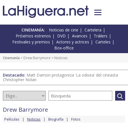
CINEMANÍA:
Noticias de cine
Cartelera
Próximos estrenos
DVD
Avances
Tráilers
Festivales y premios
Actores y actrices
Carteles
Box-office
Cinemanía
>
Drew Barrymore
> Noticias
Destacado:
Matt Damon protagoniza 'La odisea' del cineasta
Christopher Nolan
Drew Barrymore
Películas
Noticias
Biografía
Fotos