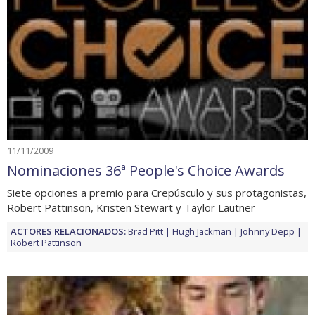
11/11/2009
Nominaciones 36ª People's Choice Awards
Siete opciones a premio para Crepúsculo y sus protagonistas,
Robert Pattinson, Kristen Stewart y Taylor Lautner
ACTORES RELACIONADOS:
Brad Pitt
Hugh Jackman
Johnny Depp
Robert Pattinson