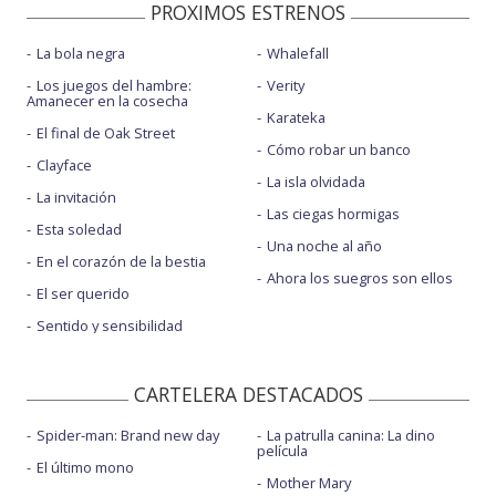
PROXIMOS ESTRENOS
La bola negra
Whalefall
Los juegos del hambre:
Verity
Amanecer en la cosecha
Karateka
El final de Oak Street
Cómo robar un banco
Clayface
La isla olvidada
La invitación
Las ciegas hormigas
Esta soledad
Una noche al año
En el corazón de la bestia
Ahora los suegros son ellos
El ser querido
Sentido y sensibilidad
CARTELERA DESTACADOS
Spider-man: Brand new day
La patrulla canina: La dino
película
El último mono
Mother Mary