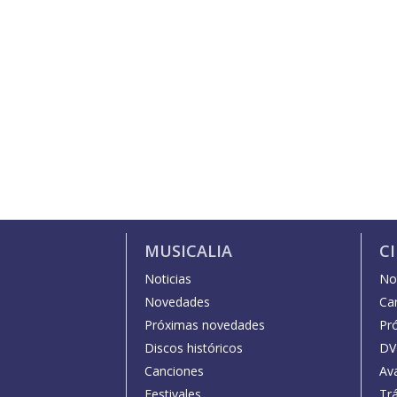
MUSICALIA
C
Noticias
Not
Novedades
Car
Próximas novedades
Pr
Discos históricos
DV
Canciones
Av
Festivales
Trá