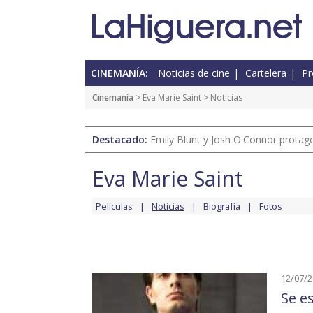
CINEMANÍA:
Noticias de cine
Cartelera
Pr
Cinemanía
>
Eva Marie Saint
> Noticias
Destacado:
Emily Blunt y Josh O'Connor protagon
Eva Marie Saint
Películas
Noticias
Biografía
Fotos
12/07/
Se e