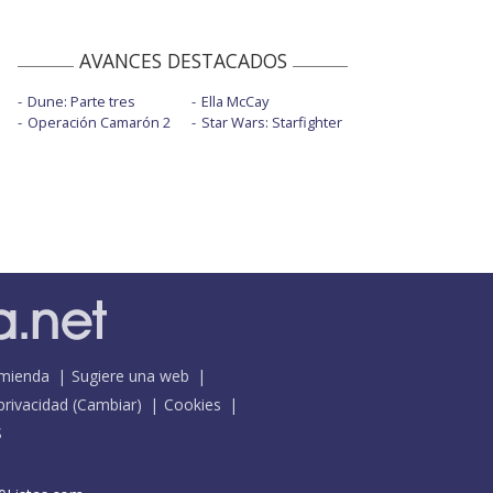
AVANCES DESTACADOS
Dune: Parte tres
Ella McCay
Operación Camarón 2
Star Wars: Starfighter
mienda
Sugiere una web
 privacidad
(
Cambiar
)
Cookies
S