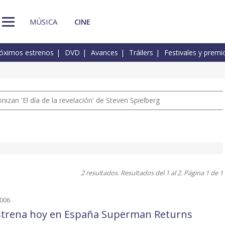
MÚSICA
CINE
óximos estrenos
DVD
Avances
Tráilers
Festivales y premi
izan 'El día de la revelación' de Steven Spielberg
2 resultados. Resultados del 1 al 2. Página 1 de 1
2006
strena hoy en España Superman Returns