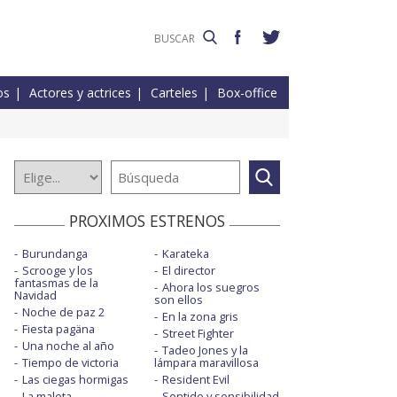
os
Actores y actrices
Carteles
Box-office
PROXIMOS ESTRENOS
Burundanga
Karateka
Scrooge y los
El director
fantasmas de la
Ahora los suegros
Navidad
son ellos
Noche de paz 2
En la zona gris
Fiesta pagäna
Street Fighter
Una noche al año
Tadeo Jones y la
Tiempo de victoria
lámpara maravillosa
Las ciegas hormigas
Resident Evil
La maleta
Sentido y sensibilidad