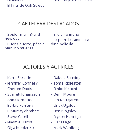
El final de Oak Street
CARTELERA DESTACADOS
Spider-man: Brand
El último mono
new day
La patrulla canina: La
Buena suerte, pásalo
dino película
bien, no mueras
ACTORES Y ACTRICES
Karra Elejalde
Dakota Fanning
Jennifer Connelly
Tom Hiddleston
Cherien Dabis
Rinko Kikuchi
Scarlett Johansson
Demi Moore
Anna Kendrick
Jon Kortajarena
Barbie Ferreira
Unax Ugalde
F. Murray Abraham
Ben Kingsley
Steve Carell
Alyson Hannigan
Naomie Harris
Clara Lago
Olga Kurylenko
Mark Wahlberg