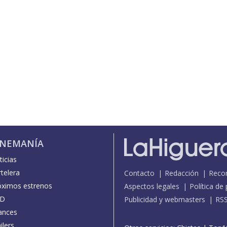
INEMANÍA
icias
telera
Contacto
Redacción
Reco
óximos estrenos
Aspectos legales
Política de
D
Publicidad y webmasters
RS
ances
ilers