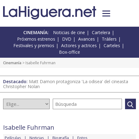
CINEMANÍA:
Noticias de cine
Cartelera
Próximos estrenos
DVD
Avances
Tráilers
Festivales y premios
Actores y actrices
Carteles
Box-office
Cinemanía
> Isabelle Fuhrman
Destacado:
Matt Damon protagoniza 'La odisea' del cineasta
Christopher Nolan
Isabelle Fuhrman
Películas
Noticias
Biografía
Fotos