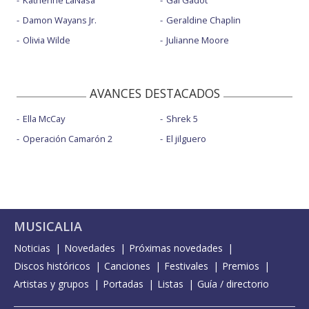
Damon Wayans Jr.
Geraldine Chaplin
Olivia Wilde
Julianne Moore
AVANCES DESTACADOS
Ella McCay
Shrek 5
Operación Camarón 2
El jilguero
MUSICALIA
Noticias
Novedades
Próximas novedades
Discos históricos
Canciones
Festivales
Premios
Artistas y grupos
Portadas
Listas
Guía / directorio