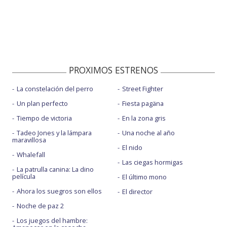
PROXIMOS ESTRENOS
La constelación del perro
Street Fighter
Un plan perfecto
Fiesta pagäna
Tiempo de victoria
En la zona gris
Tadeo Jones y la lámpara
Una noche al año
maravillosa
El nido
Whalefall
Las ciegas hormigas
La patrulla canina: La dino
película
El último mono
Ahora los suegros son ellos
El director
Noche de paz 2
Los juegos del hambre: