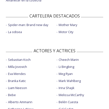
Amanecer en la cosecha
CARTELERA DESTACADOS
Spider-man: Brand new day
Mother Mary
La odisea
Motor City
ACTORES Y ACTRICES
Sebastian Koch
Cheech Marin
Milla Jovovich
Li Bingbing
Eva Mendes
Meg Ryan
Branka Katic
Mark Wahlberg
Liam Neeson
Irina Shayk
Bebe
Melissa McCarthy
Alberto Ammann
Belén Cuesta
Katherine LaNasa
Gal Gadot