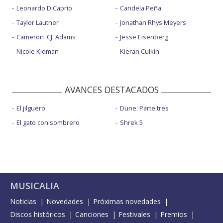
Leonardo DiCaprio
Candela Peña
Taylor Lautner
Jonathan Rhys Meyers
Cameron 'CJ' Adams
Jesse Eisenberg
Nicole Kidman
Kieran Culkin
AVANCES DESTACADOS
El jilguero
Dune: Parte tres
El gato con sombrero
Shrek 5
MUSICALIA
Noticias
Novedades
Próximas novedades
Discos históricos
Canciones
Festivales
Premios