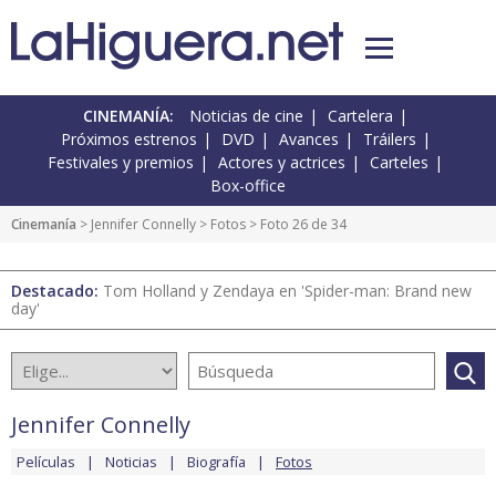
CINEMANÍA:
Noticias de cine
Cartelera
Próximos estrenos
DVD
Avances
Tráilers
Festivales y premios
Actores y actrices
Carteles
Box-office
Cinemanía
>
Jennifer Connelly
>
Fotos
> Foto 26 de 34
Destacado:
Tom Holland y Zendaya en 'Spider-man: Brand new
day'
Jennifer Connelly
Películas
Noticias
Biografía
Fotos