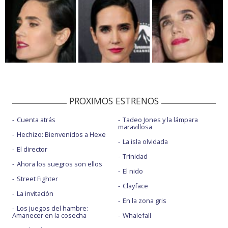
PROXIMOS ESTRENOS
Cuenta atrás
Tadeo Jones y la lámpara
maravillosa
Hechizo: Bienvenidos a Hexe
La isla olvidada
El director
Trinidad
Ahora los suegros son ellos
El nido
Street Fighter
Clayface
La invitación
En la zona gris
Los juegos del hambre:
Amanecer en la cosecha
Whalefall