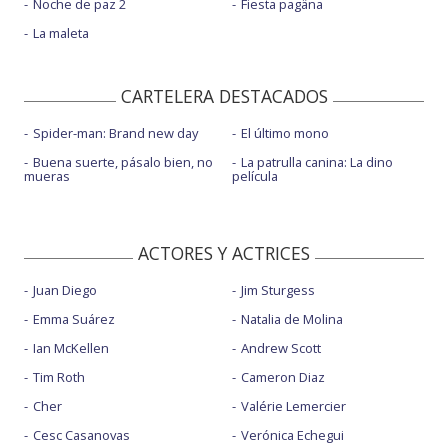
Noche de paz 2
Fiesta pagäna
La maleta
CARTELERA DESTACADOS
Spider-man: Brand new day
El último mono
Buena suerte, pásalo bien, no
La patrulla canina: La dino
mueras
película
ACTORES Y ACTRICES
Juan Diego
Jim Sturgess
Emma Suárez
Natalia de Molina
Ian McKellen
Andrew Scott
Tim Roth
Cameron Diaz
Cher
Valérie Lemercier
Cesc Casanovas
Verónica Echegui