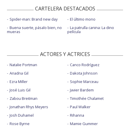
CARTELERA DESTACADOS
Spider-man: Brand new day
El último mono
Buena suerte, pásalo bien, no
La patrulla canina: La dino
mueras
película
ACTORES Y ACTRICES
Natalie Portman
Canco Rodríguez
Ariadna Gil
Dakota Johnson
Ezra Miller
Sophie Marceau
José Luis Gil
Javier Bardem
Zabou Breitman
Timothée Chalamet
Jonathan Rhys Meyers
Paul Walker
Josh Duhamel
Rihanna
Rose Byrne
Mamie Gummer