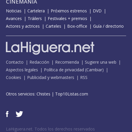
CINEMANÍA
Noticias
Cartelera
Próximos estrenos
DVD
Avances
Tráilers
Festivales + premios
Actores y actrices
Carteles
Box-office
Guía / directorio
Contacto
Redacción
Recomienda
Sugiere una web
Aspectos legales
Política de privacidad
(
Cambiar
)
Cookies
Publicidad y webmasters
RSS
Otros servicios:
Chistes
|
Top10Listas.com
LaHiguera.net. Todos los derechos reservados