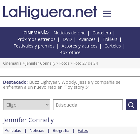
CINEMANÍA:
Noticias de cine
Cartelera
Próximos estrenos
DVD
Avances
Tráilers
Festivales y premios
Actores y actrices
Carteles
Box-office
Cinemanía
>
Jennifer Connelly
>
Fotos
> Foto 27 de 34
Destacado:
Buzz Lightyear, Woody, Jessie y compañía se
enfrentan a un nuevo reto en 'Toy story 5'
Jennifer Connelly
Películas
Noticias
Biografía
Fotos