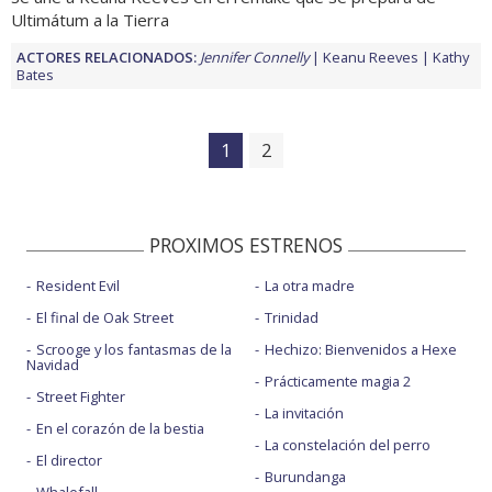
Ultimátum a la Tierra
ACTORES RELACIONADOS:
Jennifer Connelly
Keanu Reeves
Kathy
Bates
1
2
PROXIMOS ESTRENOS
Resident Evil
La otra madre
El final de Oak Street
Trinidad
Scrooge y los fantasmas de la
Hechizo: Bienvenidos a Hexe
Navidad
Prácticamente magia 2
Street Fighter
La invitación
En el corazón de la bestia
La constelación del perro
El director
Burundanga
Whalefall