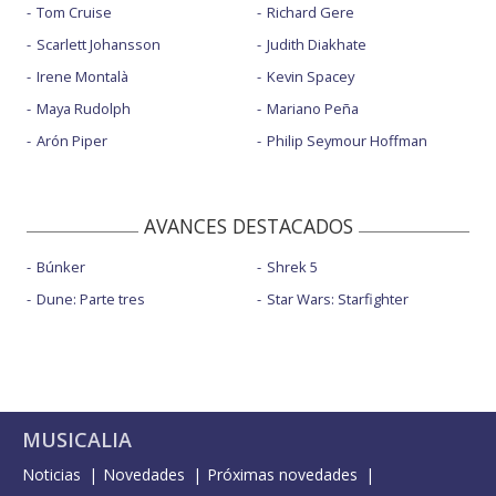
Tom Cruise
Richard Gere
Scarlett Johansson
Judith Diakhate
Irene Montalà
Kevin Spacey
Maya Rudolph
Mariano Peña
Arón Piper
Philip Seymour Hoffman
AVANCES DESTACADOS
Búnker
Shrek 5
Dune: Parte tres
Star Wars: Starfighter
MUSICALIA
Noticias
Novedades
Próximas novedades