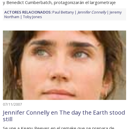
y Benedict Cumberbatch, protagonizarán el largometraje
ACTORES RELACIONADOS:
Paul Bettany
Jennifer Connelly
Jeremy
Northam
Toby Jones
07/11/2007
Jennifer Connelly en The day the Earth stood
still
Se une a Keanu Reeves en el remake que se prepara de