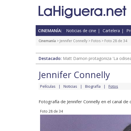
CINEMANÍA:
Noticias de cine
Cartelera
Pr
Cinemanía
>
Jennifer Connelly
>
Fotos
> Foto 28 de 34
Destacado:
Matt Damon protagoniza 'La odisea'
Jennifer Connelly
Películas
Noticias
Biografía
Fotos
Fotografía de Jennifer Connelly en el canal de c
Foto 28 de 34