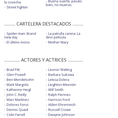
Buena suerte, pásalo
la cosecha
bien, no mueras
Street Fighter
CARTELERA DESTACADOS
Spider-man: Brand
La patrulla canina: La
new day
dino película
El último mono
Mother Mary
ACTORES Y ACTRICES
Brad Pitt
Leonor Watling
Glen Powell
Barbara Sukowa
Ben Mendelsohn
Leticia Dolera
Mark Margolis
Leighton Meester
Katherine Heigl
Will Smith
John C. Reilly
Ralph Fiennes
Marc Martínez
Harrison Ford
Dolores Fonzi
Alden Ehrenreich
Dennis Quaid
Russell Crowe
Colin Farrell
Dwayne Johnson