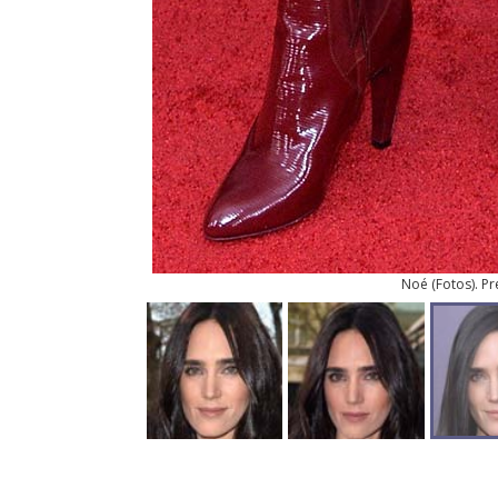
Noé
(
Fotos
). P