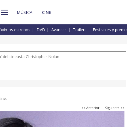
MÚSICA
CINE
óximos estrenos
DVD
Avances
Tráilers
Festivales y premi
 del cineasta Christopher Nolan
ine.
<< Anterior
Siguiente >>