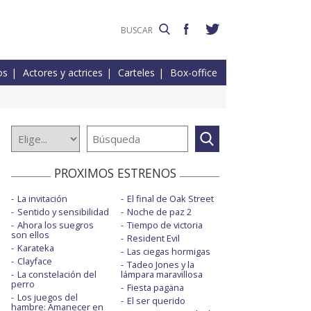
os
Actores y actrices
Carteles
Box-office
PROXIMOS ESTRENOS
La invitación
El final de Oak Street
Sentido y sensibilidad
Noche de paz 2
Ahora los suegros
Tiempo de victoria
son ellos
Resident Evil
Karateka
Las ciegas hormigas
Clayface
Tadeo Jones y la
La constelación del
lámpara maravillosa
perro
Fiesta pagäna
Los juegos del
El ser querido
hambre: Amanecer en