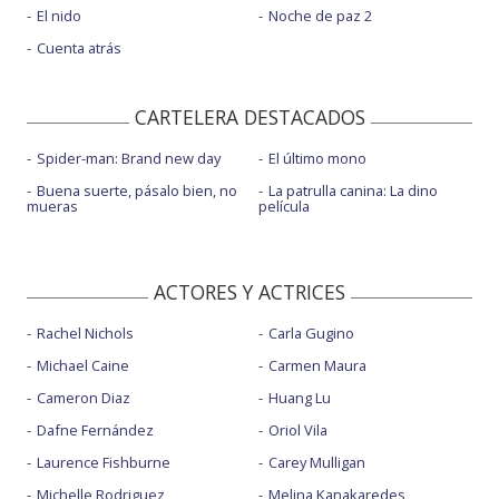
El nido
Noche de paz 2
Cuenta atrás
CARTELERA DESTACADOS
Spider-man: Brand new day
El último mono
Buena suerte, pásalo bien, no
La patrulla canina: La dino
mueras
película
ACTORES Y ACTRICES
Rachel Nichols
Carla Gugino
Michael Caine
Carmen Maura
Cameron Diaz
Huang Lu
Dafne Fernández
Oriol Vila
Laurence Fishburne
Carey Mulligan
Michelle Rodriguez
Melina Kanakaredes