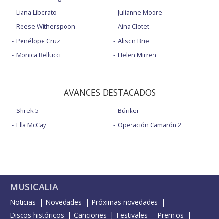
Liana Liberato
Julianne Moore
Reese Witherspoon
Aina Clotet
Penélope Cruz
Alison Brie
Monica Bellucci
Helen Mirren
AVANCES DESTACADOS
Shrek 5
Búnker
Ella McCay
Operación Camarón 2
MUSICALIA
Noticias
Novedades
Próximas novedades
Discos históricos
Canciones
Festivales
Premios