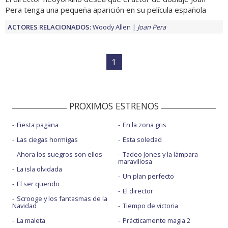
Pera tenga una pequeña aparición en su película española
ACTORES RELACIONADOS:
Woody Allen
Joan Pera
1
PROXIMOS ESTRENOS
Fiesta pagäna
En la zona gris
Las ciegas hormigas
Esta soledad
Ahora los suegros son ellos
Tadeo Jones y la lámpara
maravillosa
La isla olvidada
Un plan perfecto
El ser querido
El director
Scrooge y los fantasmas de la
Navidad
Tiempo de victoria
La maleta
Prácticamente magia 2