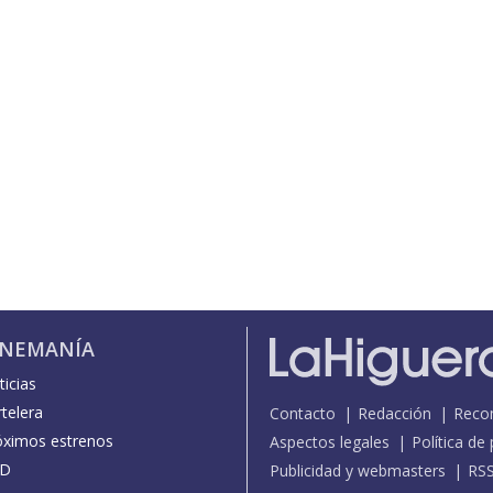
INEMANÍA
icias
telera
Contacto
Redacción
Reco
óximos estrenos
Aspectos legales
Política de
D
Publicidad y webmasters
RS