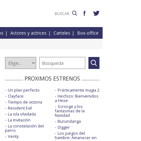
os
Actores y actrices
Carteles
Box-office
PROXIMOS ESTRENOS
Un plan perfecto
Prácticamente magia 2
Clayface
Hechizo: Bienvenidos
a Hexe
Tiempo de victoria
Scrooge y los
Resident Evil
fantasmas de la
La isla olvidada
Navidad
La invitación
Burundanga
La constelación del
Digger
perro
Los juegos del
Verity
hambre: Amanecer en