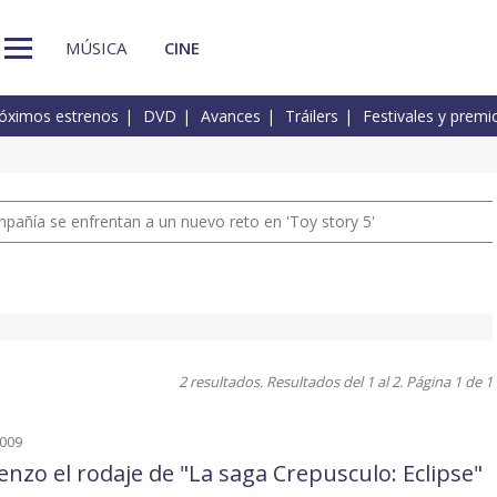
MÚSICA
CINE
óximos estrenos
DVD
Avances
Tráilers
Festivales y premi
pañía se enfrentan a un nuevo reto en 'Toy story 5'
2 resultados. Resultados del 1 al 2. Página 1 de 1
2009
nzo el rodaje de "La saga Crepusculo: Eclipse"