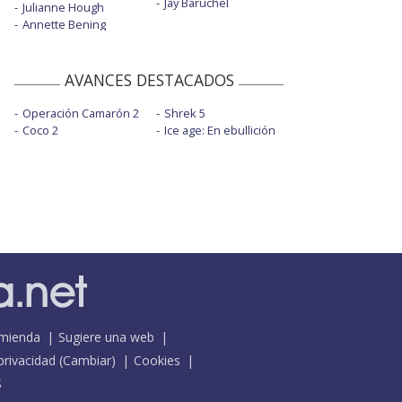
Jay Baruchel
Julianne Hough
Annette Bening
AVANCES DESTACADOS
Operación Camarón 2
Shrek 5
Coco 2
Ice age: En ebullición
mienda
Sugiere una web
 privacidad
(
Cambiar
)
Cookies
S