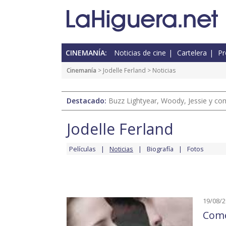
CINEMANÍA:
Noticias de cine
Cartelera
Pr
Cinemanía
>
Jodelle Ferland
> Noticias
Destacado:
Buzz Lightyear, Woody, Jessie y com
Jodelle Ferland
Películas
Noticias
Biografía
Fotos
19/08/
Come