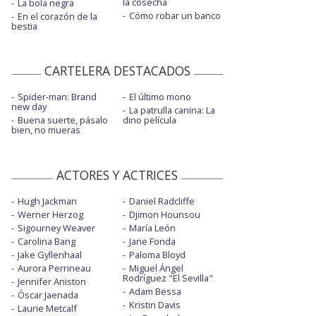
la cosecha
La bola negra
Cómo robar un banco
En el corazón de la
bestia
CARTELERA DESTACADOS
Spider-man: Brand
El último mono
new day
La patrulla canina: La
Buena suerte, pásalo
dino película
bien, no mueras
ACTORES Y ACTRICES
Hugh Jackman
Daniel Radcliffe
Werner Herzog
Djimon Hounsou
Sigourney Weaver
María León
Carolina Bang
Jane Fonda
Jake Gyllenhaal
Paloma Bloyd
Aurora Perrineau
Miguel Ángel
Rodríguez "El Sevilla"
Jennifer Aniston
Adam Bessa
Óscar Jaenada
Kristin Davis
Laurie Metcalf