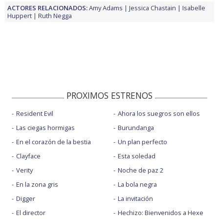
ACTORES RELACIONADOS:
Amy Adams
Jessica Chastain
Isabelle
Huppert
Ruth Negga
PROXIMOS ESTRENOS
Resident Evil
Ahora los suegros son ellos
Las ciegas hormigas
Burundanga
En el corazón de la bestia
Un plan perfecto
Clayface
Esta soledad
Verity
Noche de paz 2
En la zona gris
La bola negra
Digger
La invitación
El director
Hechizo: Bienvenidos a Hexe