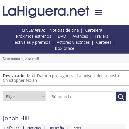
CINEMANÍA:
Noticias de cine
Cartelera
Próximos estrenos
DVD
Avances
Tráilers
Festivales y premios
Actores y actrices
Carteles
Box-office
Cinemanía
> Jonah Hill
Destacado:
Matt Damon protagoniza 'La odisea' del cineasta
Christopher Nolan
Jonah Hill
Películas
Noticias
Biografía
Fotos