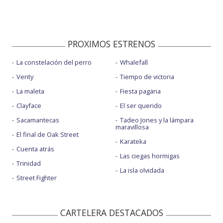
PROXIMOS ESTRENOS
La constelación del perro
Whalefall
Verity
Tiempo de victoria
La maleta
Fiesta pagäna
Clayface
El ser querido
Sacamantecas
Tadeo Jones y la lámpara
maravillosa
El final de Oak Street
Karateka
Cuenta atrás
Las ciegas hormigas
Trinidad
La isla olvidada
Street Fighter
CARTELERA DESTACADOS