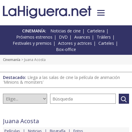
CINEMANÍA:
Noticias de cine
Cartelera
Próximos estrenos
DVD
Avances
Tráilers
Festivales y premios
Actores y actrices
Carteles
Box-office
Cinemanía
> Juana Acosta
Destacado:
Llega a las salas de cine la película de animación
'Minions & monsters'
Juana Acosta
Películas
Noticias
Biografía
Fotos