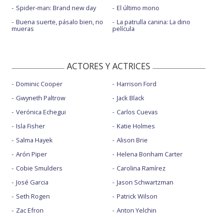
Spider-man: Brand new day
El último mono
Buena suerte, pásalo bien, no
La patrulla canina: La dino
mueras
película
ACTORES Y ACTRICES
Dominic Cooper
Harrison Ford
Gwyneth Paltrow
Jack Black
Verónica Echegui
Carlos Cuevas
Isla Fisher
Katie Holmes
Salma Hayek
Alison Brie
Arón Piper
Helena Bonham Carter
Cobie Smulders
Carolina Ramírez
José Garcia
Jason Schwartzman
Seth Rogen
Patrick Wilson
Zac Efron
Anton Yelchin