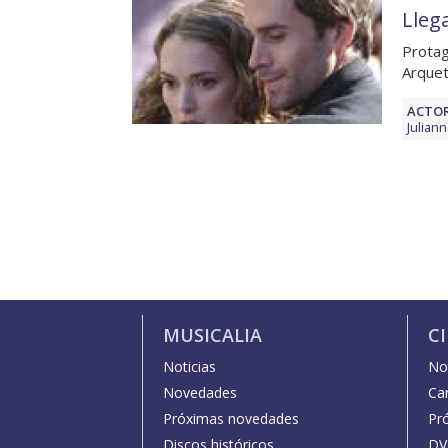
Lleg
Protag
Arquet
ACTOR
Julian
MUSICALIA
C
Noticias
Not
Novedades
Car
Próximas novedades
Pr
Discos históricos
DV