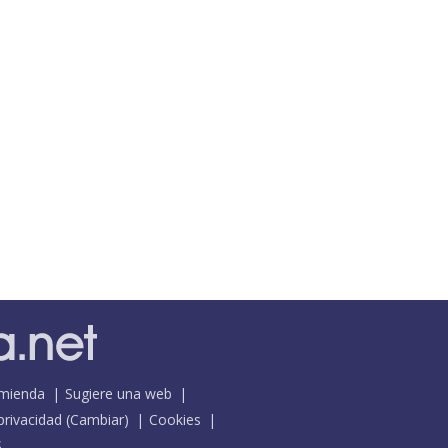
mienda
Sugiere una web
 privacidad
(
Cambiar
)
Cookies
S