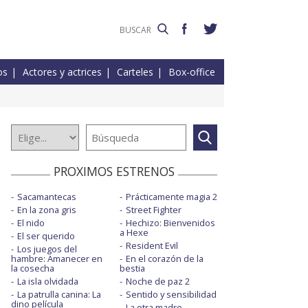
os
Actores y actrices
Carteles
Box-office
PROXIMOS ESTRENOS
Sacamantecas
Prácticamente magia 2
En la zona gris
Street Fighter
El nido
Hechizo: Bienvenidos
a Hexe
El ser querido
Resident Evil
Los juegos del
hambre: Amanecer en
En el corazón de la
la cosecha
bestia
La isla olvidada
Noche de paz 2
La patrulla canina: La
Sentido y sensibilidad
dino película
La otra madre