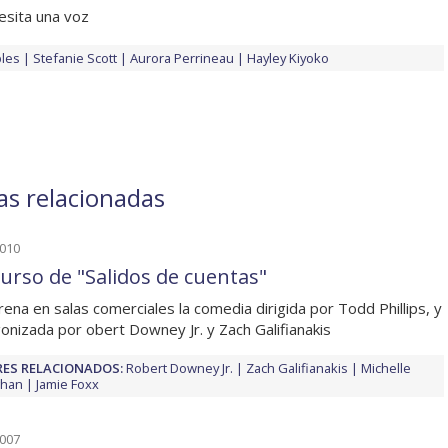
esita una voz
les
Stefanie Scott
Aurora Perrineau
Hayley Kiyoko
ias relacionadas
2010
urso de "Salidos de cuentas"
rena en salas comerciales la comedia dirigida por Todd Phillips, y
onizada por obert Downey Jr. y Zach Galifianakis
ES RELACIONADOS:
Robert Downey Jr.
Zach Galifianakis
Michelle
han
Jamie Foxx
2007