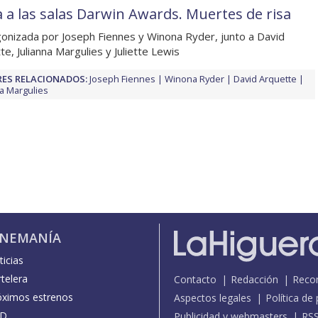
a a las salas Darwin Awards. Muertes de risa
onizada por Joseph Fiennes y Winona Ryder, junto a David
te, Julianna Margulies y Juliette Lewis
ES RELACIONADOS:
Joseph Fiennes
Winona Ryder
David Arquette
na Margulies
INEMANÍA
icias
telera
Contacto
Redacción
Reco
óximos estrenos
Aspectos legales
Política de
D
Publicidad y webmasters
RS