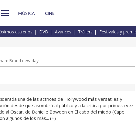
MÚSICA
CINE
óximos estrenos
DVD
Avances
Tráilers
Festivales y premi
man: Brand new day'
siderada una de las actrices de Hollywood más versátiles y
ción desde que asombró al público y a la crítica por primera vez
do al Oscar, de Danielle Bowden en El cabo del miedo (Cape
on algunos de los más... (
+
)