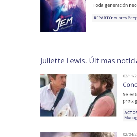
Toda generación nec
REPARTO
:
Aubrey Peep
Juliette Lewis. Últimas notic
02/11/
Conc
Se est
protag
ACTOR
Monag
02/04/