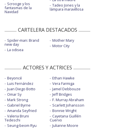
Scrooge y los
Tadeo Jones y la
fantasmas de la
lámpara maravillosa
Navidad
CARTELERA DESTACADOS
Spider-man: Brand
Mother Mary
new day
Motor City
La odisea
ACTORES Y ACTRICES
Beyoncé
Ethan Hawke
Luis Fernández
Vera Farmiga
Juan Diego Botto
Jamel Debbouze
Omar Sy
Jeff Bridges
Mark Strong
F. Murray Abraham
Gabriel Byrne
Scarlett Johansson
Amanda Seyfried
Bonnie Wright
Valeria Bruni
Cayetana Guillén
Tedeschi
Cuervo
Seung-beom Ryu
Julianne Moore