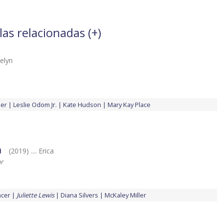
las relacionadas (
+
)
velyn
ler
Leslie Odom Jr.
Kate Hudson
Mary Kay Place
a
(2019) .... Erica
or
ncer
Juliette Lewis
Diana Silvers
McKaley Miller