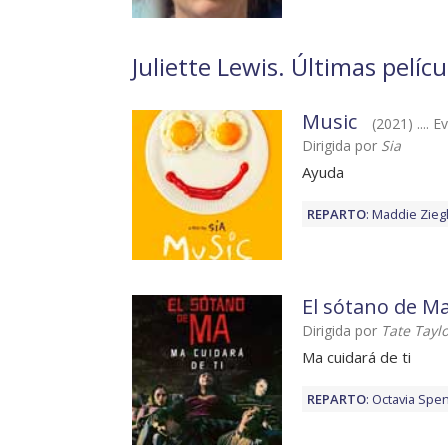
Juliette Lewis. Últimas pelícu
Music
(2021) .... E
Dirigida por
Sia
Ayuda
REPARTO
:
Maddie Zieg
El sótano de M
Dirigida por
Tate Tayl
Ma cuidará de ti
REPARTO
:
Octavia Spe