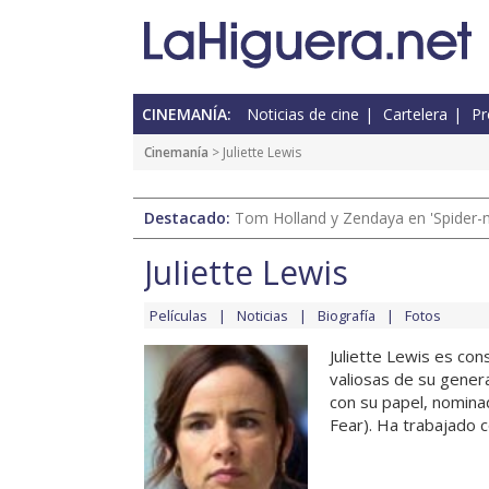
CINEMANÍA:
Noticias de cine
Cartelera
Pr
Cinemanía
> Juliette Lewis
Destacado:
Tom Holland y Zendaya en 'Spider-
Juliette Lewis
Películas
Noticias
Biografía
Fotos
Juliette Lewis es con
valiosas de su genera
con su papel, nomina
Fear). Ha trabajado c