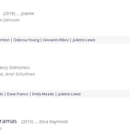
(2018) .... Joanne
r-Johnson
ornton
Odessa Young
Giovanni Ribisi
Juliette Lewis
 Nancy Delmonico
st, Ariel Schulman
ts
Dave Franco
Emily Meade
Juliette Lewis
gramas
(2015) .... Erica Raymond
u