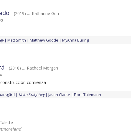
tado
(2019) .... Katharine Gun
od
ley
Matt Smith
Matthew Goode
MyAnna Buring
rá
(2018) .... Rachael Morgan
nt
econstrucción comienza
karsgård
Keira Knightley
Jason Clarke
Flora Thiemann
 Colette
tmoreland