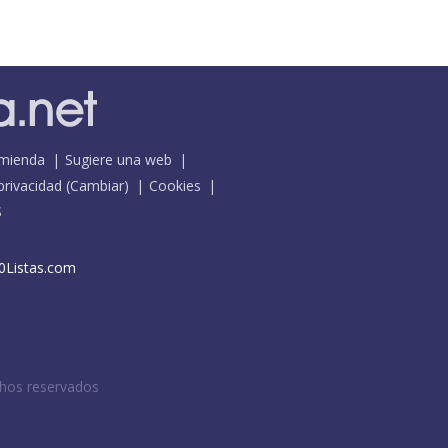
mienda
Sugiere una web
 privacidad
(
Cambiar
)
Cookies
S
0Listas.com
chos reservados