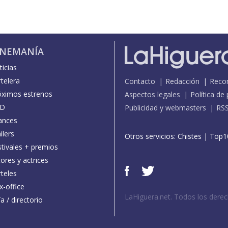
INEMANÍA
icias
telera
Contacto
Redacción
Reco
óximos estrenos
Aspectos legales
Política de
D
Publicidad y webmasters
RS
ances
ilers
Otros servicios:
Chistes
|
Top1
stivales + premios
ores y actrices
teles
x-office
LaHiguera.net. Todos los dere
a / directorio