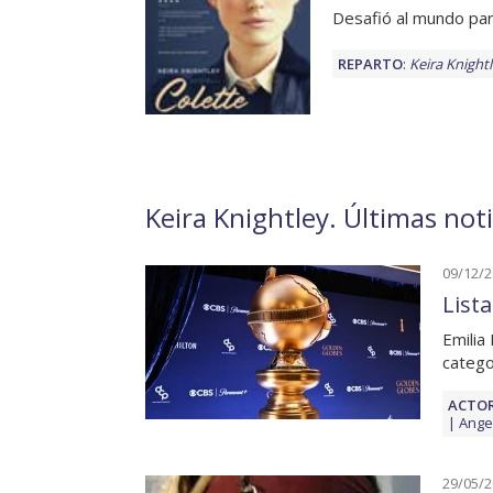
Desafió al mundo par
REPARTO
:
Keira Knight
Keira Knightley. Últimas noti
09/12/
List
Emilia
catego
ACTOR
Angel
29/05/