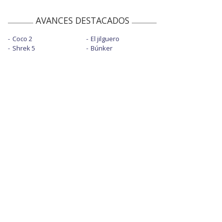
AVANCES DESTACADOS
Coco 2
El jilguero
Shrek 5
Búnker