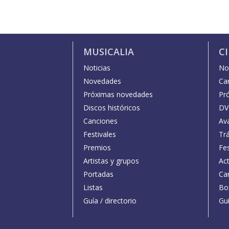
MUSICALIA
C
Noticias
Not
Novedades
Car
Próximas novedades
Pr
Discos históricos
DV
Canciones
Av
Festivales
Trá
Premios
Fe
Artistas y grupos
Act
Portadas
Car
Listas
Bo
Guía / directorio
Guí