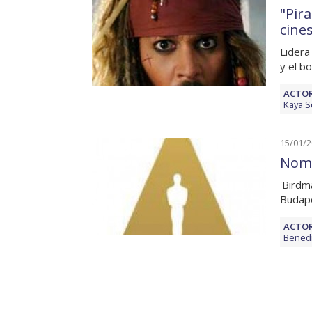
"Pir
cine
Lidera
y el b
ACTOR
Kaya S
15/01/
Nomi
'Birdm
Budape
ACTOR
Bened