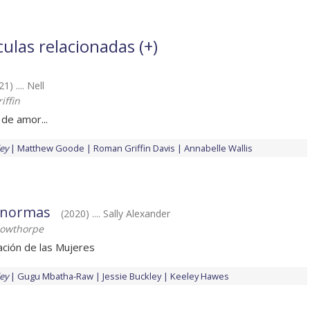
culas relacionadas (
+
)
1) .... Nell
iffin
de amor...
ley
Matthew Goode
Roman Griffin Davis
Annabelle Wallis
 normas
(2020) .... Sally Alexander
Lowthorpe
ción de las Mujeres
ley
Gugu Mbatha-Raw
Jessie Buckley
Keeley Hawes