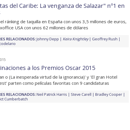
atas del Caribe: La venganza de Salazar" nº1 en
s
 el ránking de taquilla en España con unos 3,5 millones de euros,
oxoffice USA con unos 62 millones de dólares
ES RELACIONADOS:
Johnny Depp
Keira Knightley
Geoffrey Rush
codelario
2015
naciones a los Premios Oscar 2015
an o (La inesperada virtud de la ignorancia)' y 'El gran Hotel
st' parten como películas favoritas con 9 candidaturas
ES RELACIONADOS:
Neil Patrick Harris
Steve Carell
Bradley Cooper
ict Cumberbatch