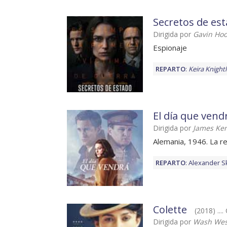
Secretos de es
Dirigida por
Gavin Ho
Espionaje
REPARTO
:
Keira Knight
El día que vend
Dirigida por
James Ke
Alemania, 1946. La r
REPARTO
:
Alexander S
Colette
(2018) ....
Dirigida por
Wash Wes