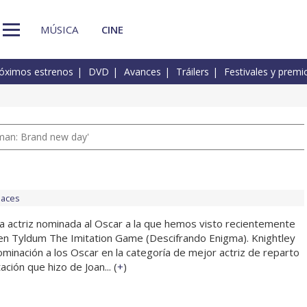
MÚSICA
CINE
óximos estrenos
DVD
Avances
Tráilers
Festivales y premi
man: Brand new day'
laces
na actriz nominada al Oscar a la que hemos visto recientemente
en Tyldum The Imitation Game (Descifrando Enigma). Knightley
minación a los Oscar en la categoría de mejor actriz de reparto
ación que hizo de Joan... (
+
)