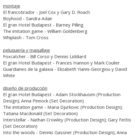
montaje
El francotirador
- Joel Cox y Gary D. Roach
Boyhood
- Sandra Adair
El gran Hotel Budapest
- Barney Pilling
The imitation game
- William Goldenberg
Whiplash
- Tom Cross
peluquería y maquillaje
Foxcatcher
- Bill Corso y Dennis Liddiard
El gran Hotel Budapest
- Frances Hannon y Mark Coulier
Guardianes de la galaxia
- Elizabeth Yianni-Georgiou y David
White
diseño de producción
El gran Hotel Budapest
- Adam Stockhausen (Production
Design); Anna Pinnock (Set Decoration)
The imitation game
- Maria Djurkovic (Production Design);
Tatiana Macdonald (Set Decoration)
Interstellar
- Nathan Crowley (Production Design); Gary Fettis
(Set Decoration)
Into the woods
- Dennis Gassner (Production Design); Anna