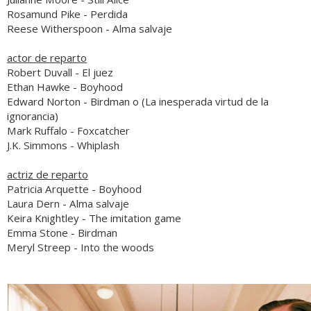
Rosamund Pike
-
Perdida
Reese Witherspoon
-
Alma salvaje
actor de reparto
Robert Duvall
-
El juez
Ethan Hawke
-
Boyhood
Edward Norton
-
Birdman o (La inesperada virtud de la
ignorancia)
Mark Ruffalo
-
Foxcatcher
J.K. Simmons
-
Whiplash
actriz de reparto
Patricia Arquette
-
Boyhood
Laura Dern
-
Alma salvaje
Keira Knightley
-
The imitation game
Emma Stone
-
Birdman
Meryl Streep
-
Into the woods