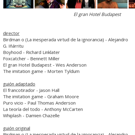
El gran Hotel Budapest
director
Birdman o (La inesperada virtud de la ignorancia)
- Alejandro
G. Iñárritu
Boyhood
- Richard Linklater
Foxcatcher
- Bennett Miller
El gran Hotel Budapest
- Wes Anderson
The imitation game
- Morten Tyldum
guión adaptado
El francotirador
- Jason Hall
The imitation game
- Graham Moore
Puro vicio
- Paul Thomas Anderson
La teoría del todo
- Anthony McCarten
Whiplash
- Damien Chazelle
guión original
Birdman o (La inesperada virtud de la ignorancia)
- Alejandro