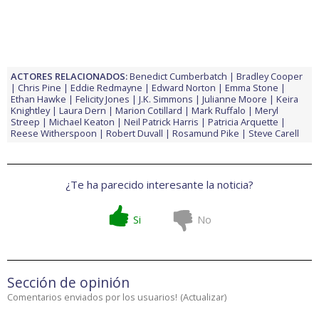
ACTORES RELACIONADOS:
Benedict Cumberbatch
Bradley Cooper
Chris Pine
Eddie Redmayne
Edward Norton
Emma Stone
Ethan Hawke
Felicity Jones
J.K. Simmons
Julianne Moore
Keira
Knightley
Laura Dern
Marion Cotillard
Mark Ruffalo
Meryl
Streep
Michael Keaton
Neil Patrick Harris
Patricia Arquette
Reese Witherspoon
Robert Duvall
Rosamund Pike
Steve Carell
¿Te ha parecido interesante la noticia?
Si
No
Sección de opinión
Comentarios enviados por los usuarios!
(
Actualizar
)