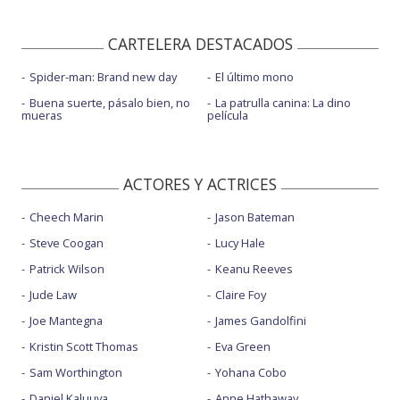
CARTELERA DESTACADOS
Spider-man: Brand new day
El último mono
Buena suerte, pásalo bien, no
La patrulla canina: La dino
mueras
película
ACTORES Y ACTRICES
Cheech Marin
Jason Bateman
Steve Coogan
Lucy Hale
Patrick Wilson
Keanu Reeves
Jude Law
Claire Foy
Joe Mantegna
James Gandolfini
Kristin Scott Thomas
Eva Green
Sam Worthington
Yohana Cobo
Daniel Kaluuya
Anne Hathaway