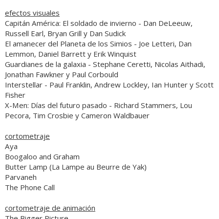
efectos visuales
Capitán América: El soldado de invierno
- Dan DeLeeuw,
Russell Earl, Bryan Grill y Dan Sudick
El amanecer del Planeta de los Simios
- Joe Letteri, Dan
Lemmon, Daniel Barrett y Erik Winquist
Guardianes de la galaxia
- Stephane Ceretti, Nicolas Aithadi,
Jonathan Fawkner y Paul Corbould
Interstellar
- Paul Franklin, Andrew Lockley, Ian Hunter y Scott
Fisher
X-Men: Días del futuro pasado
- Richard Stammers, Lou
Pecora, Tim Crosbie y Cameron Waldbauer
cortometraje
Aya
Boogaloo and Graham
Butter Lamp (La Lampe au Beurre de Yak)
Parvaneh
The Phone Call
cortometraje de animación
The Bigger Picture