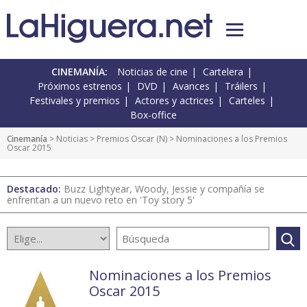
CINEMANÍA:
Noticias de cine
Cartelera
Próximos estrenos
DVD
Avances
Tráilers
Festivales y premios
Actores y actrices
Carteles
Box-office
Cinemanía
>
Noticias
>
Premios Oscar
(
N
) > Nominaciones a los Premios
Oscar 2015
Destacado:
Buzz Lightyear, Woody, Jessie y compañía se
enfrentan a un nuevo reto en 'Toy story 5'
Nominaciones a los Premios
Oscar 2015