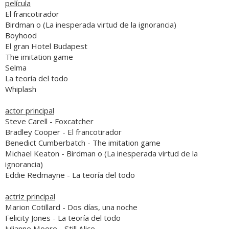
película
El francotirador
Birdman o (La inesperada virtud de la ignorancia)
Boyhood
El gran Hotel Budapest
The imitation game
Selma
La teoría del todo
Whiplash
actor principal
Steve Carell
-
Foxcatcher
Bradley Cooper
-
El francotirador
Benedict Cumberbatch
-
The imitation game
Michael Keaton
-
Birdman o (La inesperada virtud de la
ignorancia)
Eddie Redmayne
-
La teoría del todo
actriz principal
Marion Cotillard
-
Dos días, una noche
Felicity Jones
-
La teoría del todo
Julianne Moore
-
Still Alice