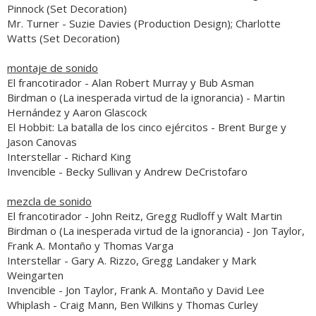
Pinnock (Set Decoration)
Mr. Turner
- Suzie Davies (Production Design); Charlotte
Watts (Set Decoration)
montaje de sonido
El francotirador
- Alan Robert Murray y Bub Asman
Birdman o (La inesperada virtud de la ignorancia)
- Martin
Hernández y Aaron Glascock
El Hobbit: La batalla de los cinco ejércitos
- Brent Burge y
Jason Canovas
Interstellar
- Richard King
Invencible
- Becky Sullivan y Andrew DeCristofaro
mezcla de sonido
El francotirador
- John Reitz, Gregg Rudloff y Walt Martin
Birdman o (La inesperada virtud de la ignorancia)
- Jon Taylor,
Frank A. Montaño y Thomas Varga
Interstellar
- Gary A. Rizzo, Gregg Landaker y Mark
Weingarten
Invencible
- Jon Taylor, Frank A. Montaño y David Lee
Whiplash
- Craig Mann, Ben Wilkins y Thomas Curley